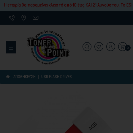
Εκτύπωσης
Η εταιρία θα παραμείνει κλειστή από 10 έως ΚΑΙ 21 Αυγούστου. To ESH
0
Εκτυπωτικά Μηχανήματα
ΑΠΟΘΗΚΕΥΣΗ
USB FLASH DRIVES
Είδη γραφικής ύλης