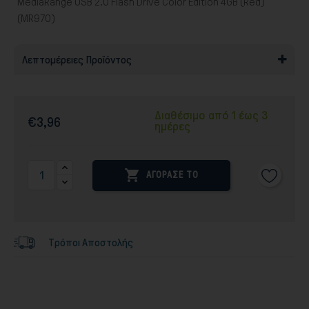
MediaRange USB 2.0 Flash Drive Color Edition 4GB (Red)
(MR970)
Λεπτομέρειες Προϊόντος
Διαθέσιμο από 1 έως 3
€3,96
ημέρες

ΑΓΟΡΑΣΕ ΤΟ
Τρόποι Αποστολής