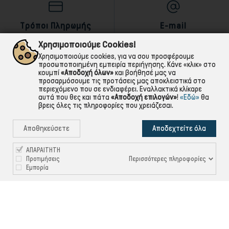
Τρόποι Πληρωμής
E-mail
αντικαταβολή,κάρτα,τραπεζική
Για ό,τι χρειαστείς!
Χρησιμοποιούμε Cookies!
Χρησιμοποιούμε cookies, για να σου προσφέρουμε
προσωποποιημένη εμπειρία περιήγησης. Κάνε «κλικ» στο
κουμπί
«Αποδοχή όλων»
και βοήθησέ μας να
προσαρμόσουμε τις προτάσεις μας αποκλειστικά στο
περιεχόμενο που σε ενδιαφέρει. Εναλλακτικά κλίκαρε
αυτά που θες και πάτα
«Αποδοχή επιλογών»
!
«Εδώ»
θα
βρεις όλες τις πληροφορίες που χρειάζεσαι.
Αποθηκεύσετε
Αποδεχτείτε όλα
ΑΠΑΡΑΙΤΗΤΗ
Περισσότερες πληροφορίες
Προτιμήσεις
Εμπορία

ΠΛΗΡΟΦΟΡΙΕΣ

ΧΡΉΣΙΜΑ