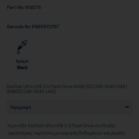
Part/No:
1414075
Barcode No:
619659102197
Παιχνίδια
Χρώμα
Black
SanDisk Ultra USB 3.0 Flash Drive 64GB (SDCZ48-064G-U46)
(SANSDCZ48-064G-U46)
Περιγραφή
Η μονάδα SanDisk Ultra USB 3.0 Flash Drive συνδυάζει
υψηλότερες ταχύτητες μεταφοράς δεδομένων και μεγάλη