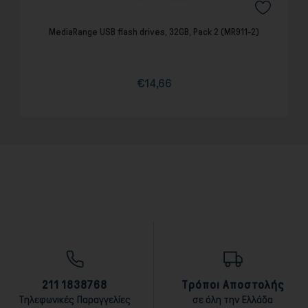
MediaRange USB flash drives, 32GB, Pack 2 (MR911-2)
€14,66
Τιμή
Κανονική
τιμή
211 1838768
Τρόποι Αποστολής
Τηλεφωνικές Παραγγελίες
σε όλη την Ελλάδα