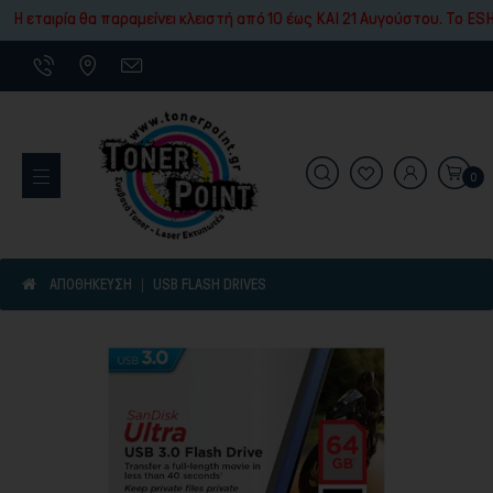
Εκτύπωσης
 εταιρία θα παραμείνει κλειστή από 10 έως ΚΑΙ 21 Αυγούστου. To ESHO
0
Εκτυπωτικά Μηχανήματα
ΑΠΟΘΗΚΕΥΣΗ
USB FLASH DRIVES
Είδη γραφικής ύλης