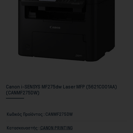
Περιφερειακά PC & Οθόνες
Canon i-SENSYS MF275dw Laser MFP (5621C001AA)
(CANMF275DW)
Αποθήκευση
Κωδικός Προϊόντος :
CANMF275DW
Κατασκευαστής :
CANON PRINTING