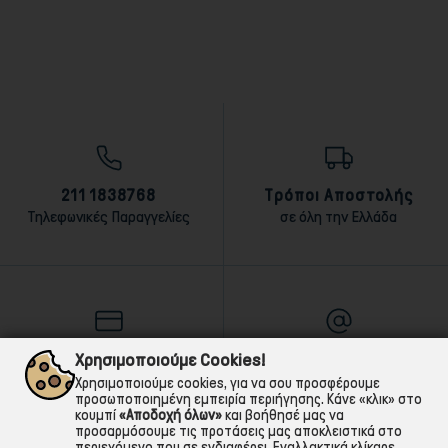
211 1838768
Τρόποι Αποστολής
Τηλεφωνικές Παραγγελίες
σε όλη την Ελλάδα
Τρόποι Πληρωμής
E-mail
Χρησιμοποιούμε Cookies!
αντικαταβολή,κάρτα,τραπεζική
Για ό,τι χρειαστείς!
Χρησιμοποιούμε cookies, για να σου προσφέρουμε
προσωποποιημένη εμπειρία περιήγησης. Κάνε «κλικ» στο
κουμπί
«Αποδοχή όλων»
και βοήθησέ μας να
προσαρμόσουμε τις προτάσεις μας αποκλειστικά στο
περιεχόμενο που σε ενδιαφέρει. Εναλλακτικά κλίκαρε