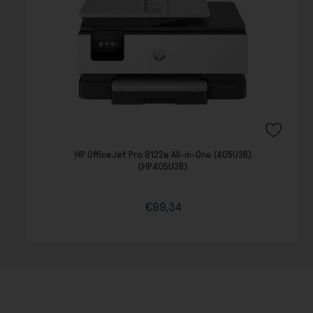
HP OfficeJet Pro 8122e All-in-One (405U3B)
(HP405U3B)
€99,34
Τιμή
Κανονική
τιμή