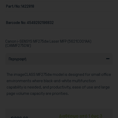
Part/No:
1422818
Barcode No:
4549292196832
Παιχνίδια
Canon i-SENSYS MF275dw Laser MFP (5621C001AA)
(CANMF275DW)
Περιγραφή
The imageCLASS MF275dw model is designed for small office
environments where black-and-white multifunction
capability is needed, and productivity, ease of use and large
page volume capacity are priorities.
Διαθέσιμο από 1 έως 3