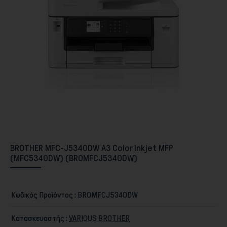
Περιφερειακά PC & Οθόνες
BROTHER MFC-J5340DW A3 Color Inkjet MFP
(MFC5340DW) (BROMFCJ5340DW)
Αποθήκευση
Κωδικός Προϊόντος :
BROMFCJ5340DW
Κατασκευαστής :
VARIOUS BROTHER