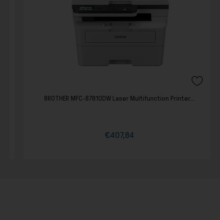
BROTHER MFC-B7810DW Laser Multifunction Printer...
€407,84
Τιμή