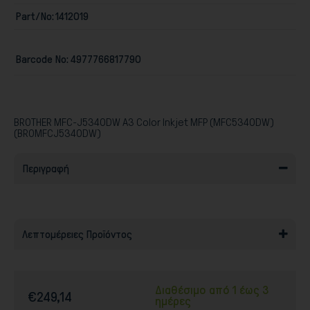
Part/No:
1412019
Barcode No:
4977766817790
Παιχνίδια
BROTHER MFC-J5340DW A3 Color Inkjet MFP (MFC5340DW)
(BROMFCJ5340DW)
Περιγραφή
Λεπτομέρειες Προϊόντος
Διαθέσιμο από 1 έως 3
€249,14
ημέρες