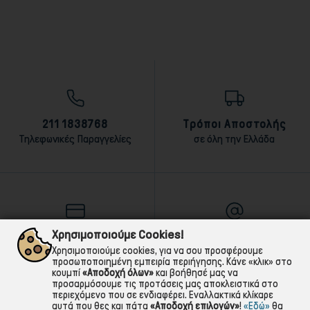
211 1838768
Τρόποι Αποστολής
Τηλεφωνικές Παραγγελίες
σε όλη την Ελλάδα
Χρησιμοποιούμε Cookies!
Τρόποι Πληρωμής
E-mail
Χρησιμοποιούμε cookies, για να σου προσφέρουμε
αντικαταβολή,κάρτα,τραπεζική
Για ό,τι χρειαστείς!
προσωποποιημένη εμπειρία περιήγησης. Κάνε «κλικ» στο
κουμπί
«Αποδοχή όλων»
και βοήθησέ μας να
προσαρμόσουμε τις προτάσεις μας αποκλειστικά στο
περιεχόμενο που σε ενδιαφέρει. Εναλλακτικά κλίκαρε
αυτά που θες και πάτα
«Αποδοχή επιλογών»
!
«Εδώ»
θα