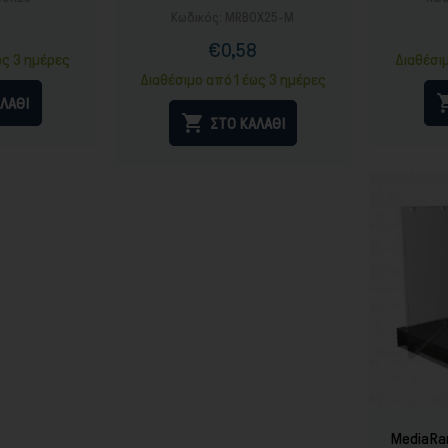
Κωδικός:
MRBOX25-M
6
ή
ονική
€0,58
ή
Τιμή
Κανονική
ως 3 ημέρες
Διαθέσι
τιμή
Διαθέσιμο από 1 έως 3 ημέρες
ΛΑΘΙ

ΣΤΟ ΚΑΛΑΘΙ
MediaRa