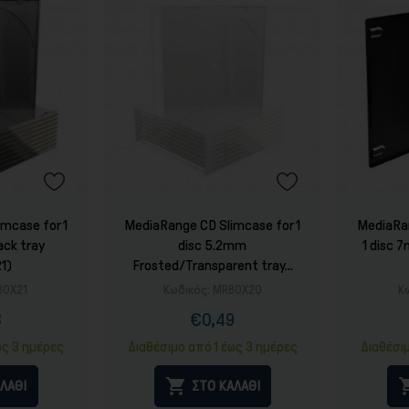
mcase for 1
MediaRange CD Slimcase for 1
MediaRa
ack tray
disc 5.2mm
1 disc 
1)
Frosted/Transparent tray...
BOX21
Κωδικός:
MRBOX20
Κ
8
€0,49
ή
ονική
Τιμή
Κανονική
ή
τιμή
ως 3 ημέρες
Διαθέσιμο από 1 έως 3 ημέρες
Διαθέσι

ΛΑΘΙ
ΣΤΟ ΚΑΛΑΘΙ