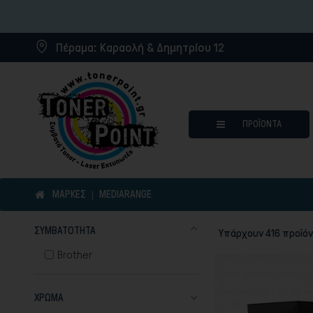
Πέραμα:
Καραολή & Δημητρίου 12
ΠΡΟΪΌΝΤΑ
ΜΆΡΚΕΣ
MEDIARANGE
ΣΥΜΒΑΤΌΤΗΤΑ
Υπάρχουν 416 προϊόν
Μελάνια για inkjet εκτυπωτ
Brother
Συμβατά μελάνια
Συμβατά τόνερ
ΧΡΏΜΑ
Μελανοταινίες