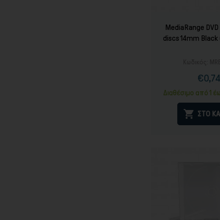
MediaRange DVD 
discs 14mm Black
Κωδικός:
MR
€0,7
Τιμ
Καν
τιμ
Διαθέσιμο από 1 έ

ΣΤΟ ΚΑ