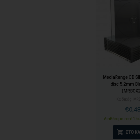
MediaRange CD Sli
disc 5.2mm Bl
(MRBOX2
Κωδικός:
MR
€0,4
Τιμ
Καν
τιμ
Διαθέσιμο από 1 έ

ΣΤΟ ΚΑ