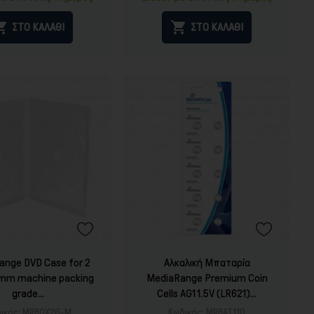


ΣΤΟ ΚΑΛΑΘΙ
ΣΤΟ ΚΑΛΑΘΙ
ange DVD Case for 2
Αλκαλική Μπαταρία
4mm machine packing
MediaRange Premium Coin
grade...
Cells AG1 1.5V (LR621)...
ικός:
MRBOX26-M
Κωδικός:
MRBAT110