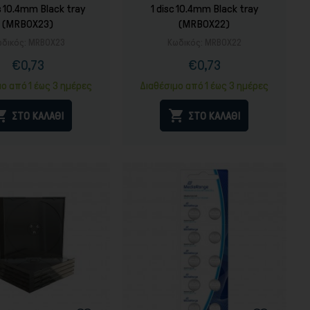
s 10.4mm Black tray
1 disc 10.4mm Black tray
(MRBOX23)
(MRBOX22)
δικός:
MRBOX23
Κωδικός:
MRBOX22
€0,73
€0,73
Τιμή
Κανονική
Τιμή
Κανονική
τιμή
τιμή
μο από 1 έως 3 ημέρες
Διαθέσιμο από 1 έως 3 ημέρες


ΣΤΟ ΚΑΛΑΘΙ
ΣΤΟ ΚΑΛΑΘΙ