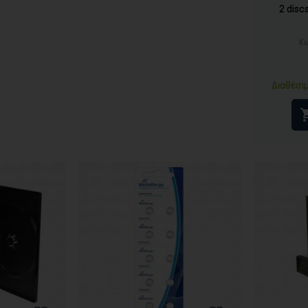
2 disc
Κω
Διαθέσι