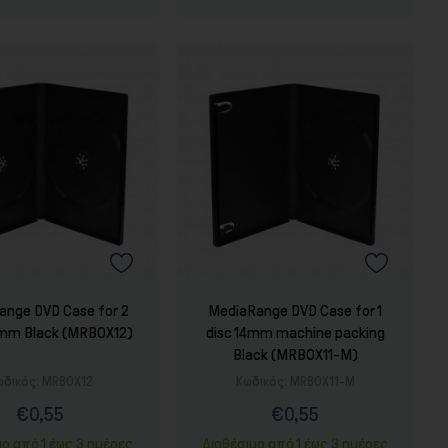
ange DVD Case for 2
MediaRange DVD Case for 1
4mm Black (MRBOX12)
disc 14mm machine packing
Black (MRBOX11-M)
ωδικός:
MRBOX12
Κωδικός:
MRBOX11-M
€0,55
€0,55
Τιμή
Κανονική
Τιμή
Κανονική
τιμή
τιμή
μο από 1 έως 3 ημέρες
Διαθέσιμο από 1 έως 3 ημέρες