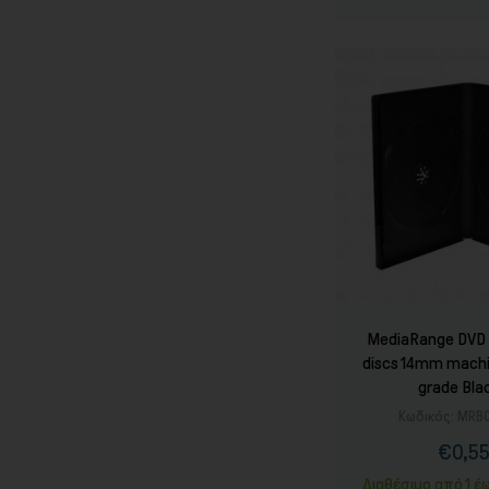
MediaRange DVD 
discs 14mm machi
grade Blac
Κωδικός:
MRB
€0,5
Τιμ
Καν
τιμ
Διαθέσιμο από 1 έ