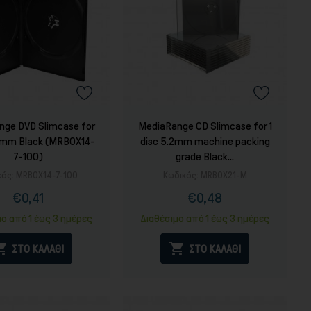
nge DVD Slimcase for
MediaRange CD Slimcase for 1
 7mm Black (MRBOX14-
disc 5.2mm machine packing
7-100)
grade Black...
κός:
MRBOX14-7-100
Κωδικός:
MRBOX21-M
€0,41
€0,48
Τιμή
Κανονική
Τιμή
Κανονική
τιμή
τιμή
μο από 1 έως 3 ημέρες
Διαθέσιμο από 1 έως 3 ημέρες


ΣΤΟ ΚΑΛΑΘΙ
ΣΤΟ ΚΑΛΑΘΙ