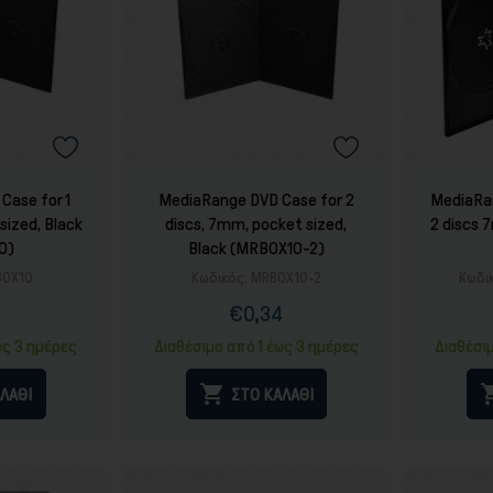
Τόνερ
Case for 1
MediaRange DVD Case for 2
MediaRa
sized, Black
discs, 7mm, pocket sized,
2 discs
0)
Black (MRBOX10-2)
BOX10
Κωδικός:
MRBOX10-2
Κωδι
3
€0,34
ή
ονική
Τιμή
Κανονική
ή
τιμή
ως 3 ημέρες
Διαθέσιμο από 1 έως 3 ημέρες
Διαθέσι

ΛΑΘΙ
ΣΤΟ ΚΑΛΑΘΙ