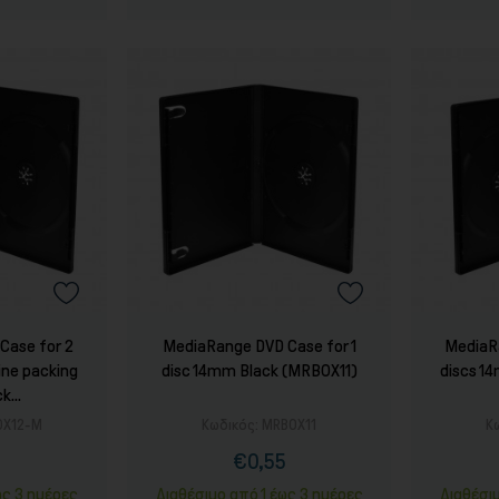
Case for 2
MediaRange DVD Case for 1
MediaR
ne packing
disc 14mm Black (MRBOX11)
discs 1
k...
OX12-M
Κωδικός:
MRBOX11
Κ
5
€0,55
ή
ονική
Τιμή
Κανονική
ή
τιμή
ως 3 ημέρες
Διαθέσιμο από 1 έως 3 ημέρες
Διαθέσι