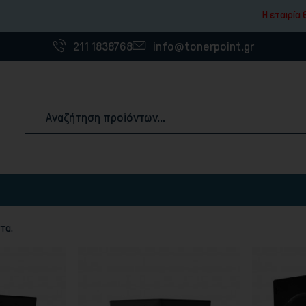
Η εταιρία θα παραμεί
211 1838768
info@tonerpoint.gr
Αναλώσιμα & Χαρτιά Εκτύπωσης
τα.
ές
3D Printer Filaments
Χαρτιά εκτύπωσης
Ετικέτες
Χαρτοταινίες