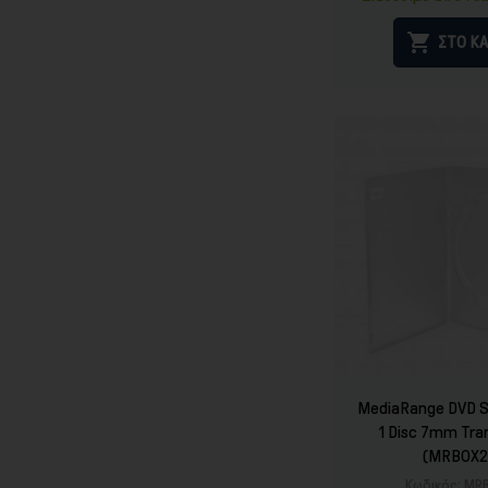

ΣΤΟ ΚΑ
MediaRange DVD S
1 Disc 7mm Tra
(MRBOX2
Κωδικός:
MR