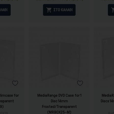

ΛΑΘΙ
ΣΤΟ ΚΑΛΑΘΙ
limcase for
MediaRange DVD Case for 1
MediaR
nsparent
Disc 14mm
Discs 1
9)
Frosted/Transparent
(MRBOX25-M)
BOX29
Κωδ