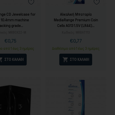
nge CD Jewelcase for
Αλκαλική Μπαταρία
sc 10.4mm machine
MediaRange Premium Coin
acking grade...
Cells AG13 1.5V (LR44)...
ικός:
MRBOX22-M
Κωδικός:
MRBAT113
€0,75
€0,77
Τιμή
Κανονική
Τιμή
τιμή
μο από 1 έως 3 ημέρες
Διαθέσιμο από 1 έως 3 ημέρες


ΣΤΟ ΚΑΛΑΘΙ
ΣΤΟ ΚΑΛΑΘΙ