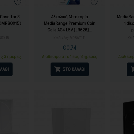
Case for 3
Αλκαλική Μπαταρία
MediaRa
 (MRBOX15)
MediaRange Premium Coin
1 di
Cells AG4 1.5V (LR626)...
p
BOX15
Κωδικός:
MRBAT111
Κωδ
4
€0,74
ή
ονική
Τιμή
ή
ως 3 ημέρες
Διαθέσιμο από 1 έως 3 ημέρες
Διαθέσι

ΛΑΘΙ
ΣΤΟ ΚΑΛΑΘΙ