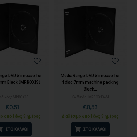
nge DVD Slimcase for
MediaRange DVD Slimcase for
7mm Black (MRBOX13)
1 disc 7mm machine packing
Black...
ωδικός:
MRBOX13
Κωδικός:
MRBOX13-M
€0,51
€0,53
Τιμή
Κανονική
Τιμή
Κανονική
τιμή
τιμή
μο από 1 έως 3 ημέρες
Διαθέσιμο από 1 έως 3 ημέρες


ΣΤΟ ΚΑΛΑΘΙ
ΣΤΟ ΚΑΛΑΘΙ