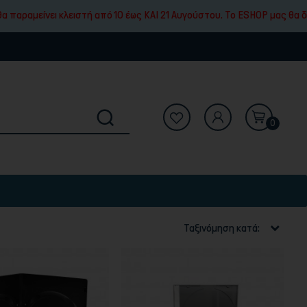
νει κλειστή από 10 έως ΚΑΙ 21 Αυγούστου. To ESHOP μας θα δέχεται κα
0
Ταξινόμηση κατά: