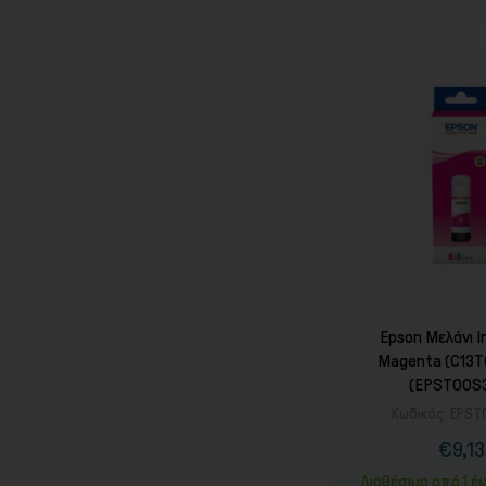
Epson Μελάνι I
Magenta (C13
(EPST00S
Κωδικός:
EPST
€9,13
Τιμ
Καν
τιμ
Διαθέσιμο από 1 έ