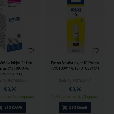
Μελάνι Inkjet Bottle
Epson Μελάνι Inkjet 101 Yellow
nta (C13T66434A)
(C13T03V44A) (EPST03V44A)
(EPST66434A)
ικός:
EPST66434A
Κωδικός:
EPST03V44A
€8,96
€8,96
Τιμή
Κανονική
Τιμή
Κανονική
τιμή
τιμή
μο από 1 έως 3 ημέρες
Διαθέσιμο από 1 έως 3 ημέρες


ΣΤΟ ΚΑΛΑΘΙ
ΣΤΟ ΚΑΛΑΘΙ