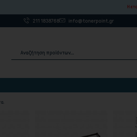
Η εταιρία θα παραμείν
211 1838768
info@tonerpoint.gr
Αναλώσιμα & Χαρτιά Εκτύπωσης
α.
ές
3D Printer Filaments
Χαρτιά εκτύπωσης
Ετικέτες
Χαρτοταινίες