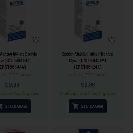
Μελάνι Inkjet Bottle
Epson Μελάνι Inkjet Bottle
low (C13T66444A)
Cyan (C13T66424A)
(EPST66444A)
(EPST66424A)
ικός:
EPST66444A
Κωδικός:
EPST66424A
€8,96
€8,96
Τιμή
Κανονική
Τιμή
Κανονική
τιμή
τιμή
μο από 1 έως 3 ημέρες
Διαθέσιμο από 1 έως 3 ημέρες


ΣΤΟ ΚΑΛΑΘΙ
ΣΤΟ ΚΑΛΑΘΙ