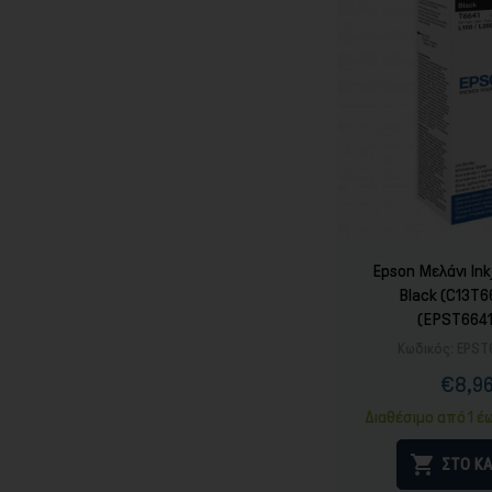
Epson Μελάνι Ink
Black (C13T6
(EPST664
Κωδικός:
EPST
€8,9
Τιμ
Καν
τιμ
Διαθέσιμο από 1 έ

ΣΤΟ ΚΑ