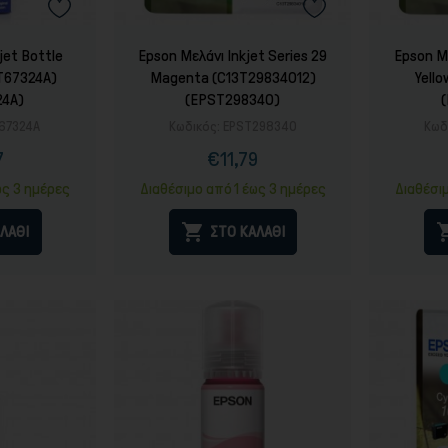
jet Bottle
Epson Μελάνι Inkjet Series 29
Epson Με
T67324A)
Magenta (C13T29834012)
Yell
24A)
(EPST298340)
67324A
Κωδικός:
EPST298340
Κωδ
7
€11,79
ή
ονική
Τιμή
Κανονική
ή
τιμή
ως 3 ημέρες
Διαθέσιμο από 1 έως 3 ημέρες
Διαθέσι

ΛΑΘΙ
ΣΤΟ ΚΑΛΑΘΙ