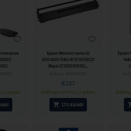
Τόνερ
intenance
Epson Μελανοταινία LQ
Epson 
95000)
300/400/580/870 SO15021
Yel
000)
Black (C13S015633)...
295000
Κωδικός:
EPSSO15633
Κωδ
2
€7,07
ή
ονική
Τιμή
Κανονική
ή
τιμή
ως 3 ημέρες
Διαθέσιμο από 1 έως 3 ημέρες
Διαθέσι

ΛΑΘΙ
ΣΤΟ ΚΑΛΑΘΙ