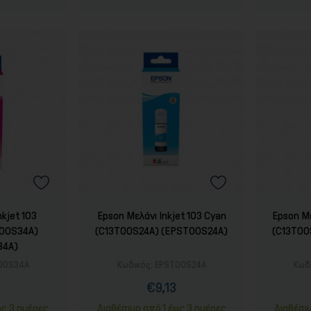
nkjet 103
Epson Μελάνι Inkjet 103 Cyan
Epson Με
T00S34A)
(C13T00S24A) (EPST00S24A)
(C13T00
34A)
00S34A
Κωδικός:
EPST00S24A
Κωδ
€9,13
ή
ονική
Τιμή
Κανονική
ή
τιμή
ως 3 ημέρες
Διαθέσιμο από 1 έως 3 ημέρες
Διαθέσι