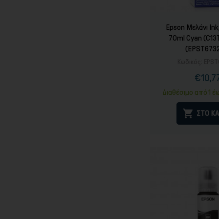
Epson Μελάνι Ink
70ml Cyan (C13
(EPST673
Κωδικός:
EPST
€10,7
Τιμ
Καν
τιμ
Διαθέσιμο από 1 έ

ΣΤΟ ΚΑ