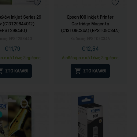
λάνι Inkjet Series 29
Epson 108 Inkjet Printer
ow (C13T29844012)
Cartridge Magenta
(EPST298440)
(C13T09C34A) (EPST09C34A)
ικός:
EPST298440
Κωδικός:
EPST09C34A
€11,79
€12,54
Τιμή
Κανονική
Τιμή
τιμή
μο από 1 έως 3 ημέρες
Διαθέσιμο από 1 έως 3 ημέρες


ΣΤΟ ΚΑΛΑΘΙ
ΣΤΟ ΚΑΛΑΘΙ