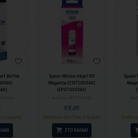
jet Bottle
Epson Μελάνι Inkjet 101
Epson 
6414A)
Magenta (C13T03V34A)
Mage
14A)
(EPST03V34A)
66414A
Κωδικός:
EPST03V34A
Κωδ
6
€8,96
ή
ονική
Τιμή
Κανονική
ή
τιμή
ως 3 ημέρες
Διαθέσιμο από 1 έως 3 ημέρες
Διαθέσι

ΛΑΘΙ
ΣΤΟ ΚΑΛΑΘΙ