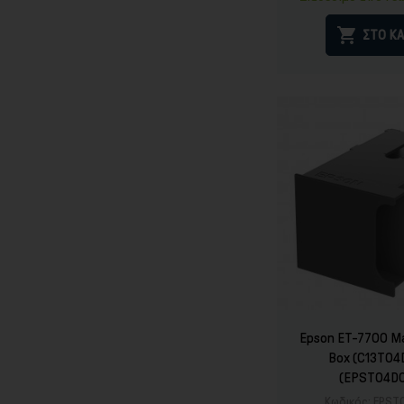

ΣΤΟ ΚΑ
Epson ET-7700 M
Box (C13T0
(EPST04D
Κωδικός:
EPST