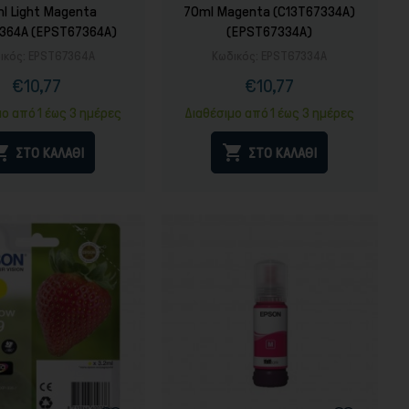
l Light Magenta
70ml Magenta (C13T67334A)
364A (EPST67364A)
(EPST67334A)
ικός:
EPST67364A
Κωδικός:
EPST67334A
€10,77
€10,77
Τιμή
Κανονική
Τιμή
Κανονική
τιμή
τιμή
μο από 1 έως 3 ημέρες
Διαθέσιμο από 1 έως 3 ημέρες


ΣΤΟ ΚΑΛΑΘΙ
ΣΤΟ ΚΑΛΑΘΙ