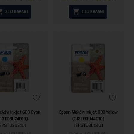


ΣΤΟ ΚΑΛΑΘΙ
ΣΤΟ ΚΑΛΑΘΙ
λάνι Inkjet 603 Cyan
Epson Μελάνι Inkjet 603 Yellow
C13T03U24010)
(C13T03U44010)
(EPST03U240)
(EPST03U440)
ικός:
EPST03U240
Κωδικός:
EPST03U440