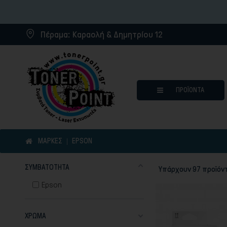
Πέραμα:
Καραολή & Δημητρίου 12
ΠΡΟΪΌΝΤΑ
ΜΆΡΚΕΣ
EPSON
ΣΥΜΒΑΤΌΤΗΤΑ
Υπάρχουν 97 προϊόντ
Μελάνια για inkjet εκτυπωτ
Epson
Συμβατά μελάνια
Συμβατά τόνερ
ΧΡΏΜΑ
Μελανοταινίες