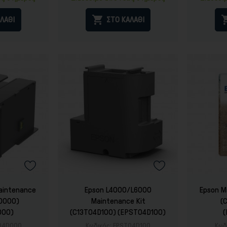

ΛΑΘΙ
ΣΤΟ ΚΑΛΑΘΙ
aintenance
Epson L4000/L6000
Epson Με
4D000)
Maintenance Kit
(
000)
(C13T04D100) (EPST04D100)
04D000
Κωδικός:
EPST04D100
Κωδ