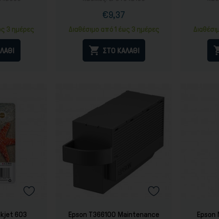
7
€9,37
ή
ονική
Τιμή
Κανονική
ή
τιμή
ως 3 ημέρες
Διαθέσιμο από 1 έως 3 ημέρες
Διαθέσι

ΛΑΘΙ
ΣΤΟ ΚΑΛΑΘΙ
nkjet 603
Epson T366100 Maintenance
Epson 