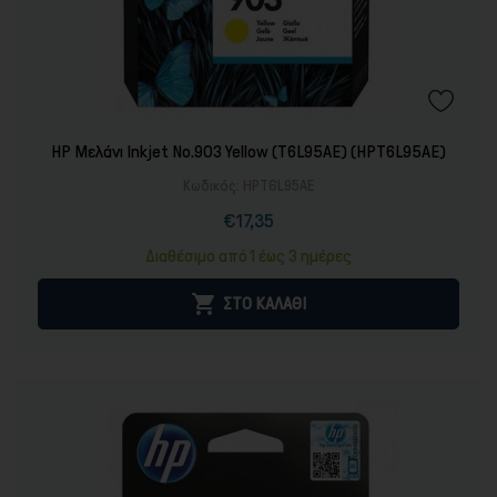
HP Μελάνι Inkjet No.903 Yellow (T6L95AE) (HPT6L95AE)
Κωδικός:
HPT6L95AE
€17,35
Τιμή
Διαθέσιμο από 1 έως 3 ημέρες

ΣΤΟ ΚΑΛΑΘΙ