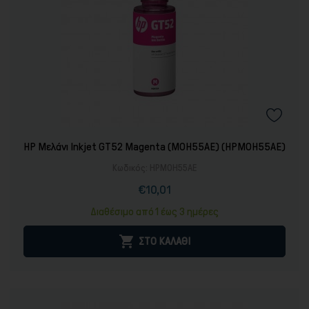
HP Μελάνι Inkjet GT52 Magenta (M0H55AE) (HPM0H55AE)
Κωδικός:
HPM0H55AE
€10,01
Τιμή
Κανονική
τιμή
Διαθέσιμο από 1 έως 3 ημέρες

ΣΤΟ ΚΑΛΑΘΙ