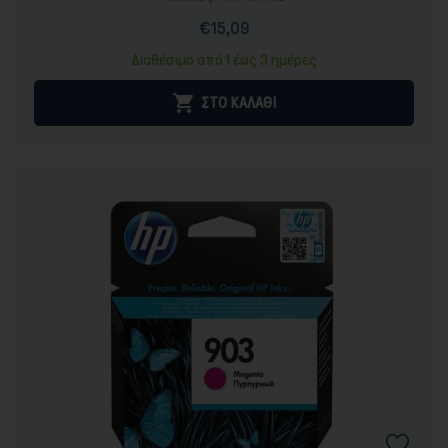
€15,09
Τιμή
Κανονική
τιμή
Διαθέσιμο από 1 έως 3 ημέρες

ΣΤΟ ΚΑΛΑΘΙ