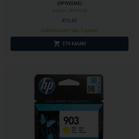
(HP1VV21AE)
Κωδικός:
HP1VV21AE
€11,40
Τιμή
Κανονική
τιμή
Διαθέσιμο από 1 έως 3 ημέρες

ΣΤΟ ΚΑΛΑΘΙ