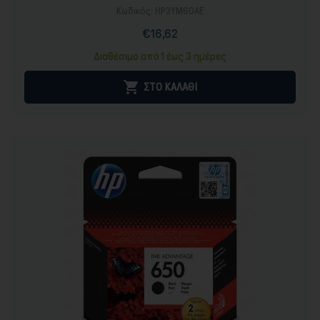
Κωδικός:
HP3YM60AE
€16,62
Τιμή
Διαθέσιμο από 1 έως 3 ημέρες

ΣΤΟ ΚΑΛΑΘΙ