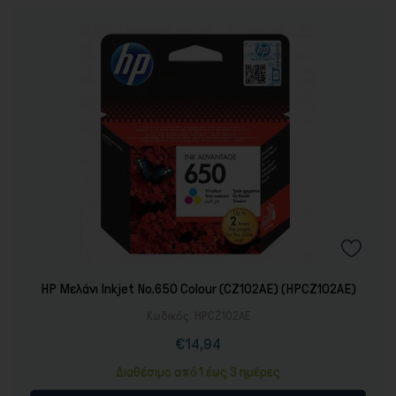
HP Μελάνι Inkjet No.650 Colour (CZ102AE) (HPCZ102AE)
Κωδικός:
HPCZ102AE
€14,94
Τιμή
Κανονική
τιμή
Διαθέσιμο από 1 έως 3 ημέρες