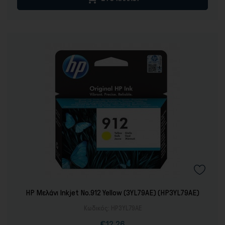
Παιχνίδια
HP Μελάνι Inkjet No.912 Yellow (3YL79AE) (HP3YL79AE)
Κωδικός:
HP3YL79AE
€12,26