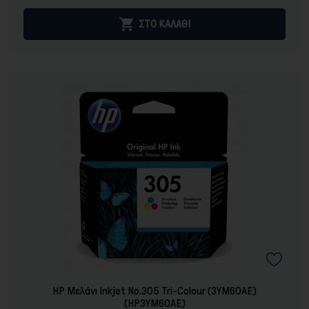

ΣΤΟ ΚΑΛΑΘΙ
HP Μελάνι Inkjet No.305 Tri-Colour (3YM60AE)
(HP3YM60AE)