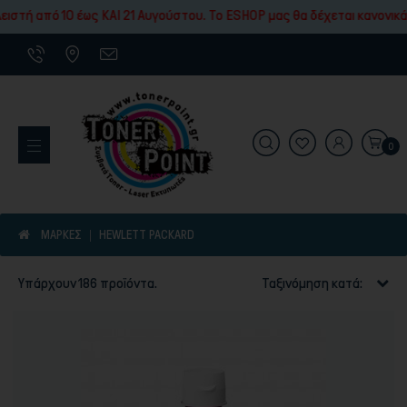
Εκτύπωσης
ς ΚΑΙ 21 Αυγούστου. To ESHOP μας θα δέχεται κανονικά τις παραγγελίε
0
ΜΆΡΚΕΣ
HEWLETT PACKARD
Υπάρχουν 186 προϊόντα.
Ταξινόμηση κατά: