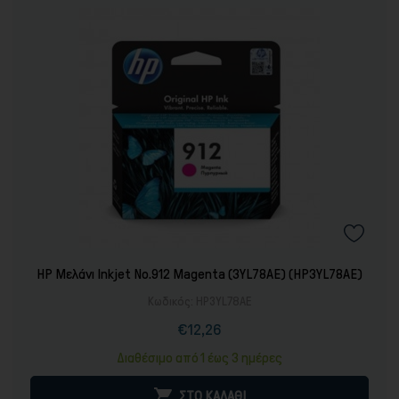
HP Μελάνι Inkjet No.912 Magenta (3YL78AE) (HP3YL78AE)
Κωδικός:
HP3YL78AE
€12,26
Τιμή
Κανονική
τιμή
Διαθέσιμο από 1 έως 3 ημέρες

ΣΤΟ ΚΑΛΑΘΙ