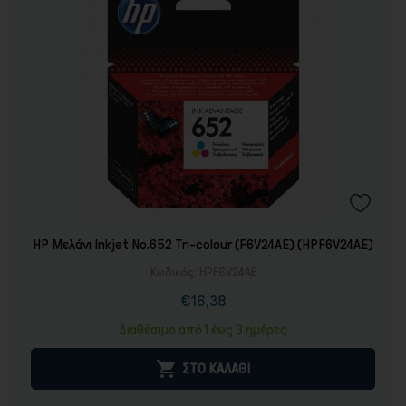
HP Μελάνι Inkjet No.652 Tri-colour (F6V24AE) (HPF6V24AE)
Κωδικός:
HPF6V24AE
€16,38
Τιμή
Κανονική
τιμή
Διαθέσιμο από 1 έως 3 ημέρες

ΣΤΟ ΚΑΛΑΘΙ