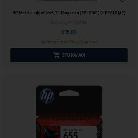
HP Μελάνι Inkjet No.903 Magenta (T6L91AE) (HPT6L91AE)
Κωδικός:
HPT6L91AE
€15,09
Τιμή
Κανονική
τιμή
Διαθέσιμο από 1 έως 3 ημέρες

ΣΤΟ ΚΑΛΑΘΙ