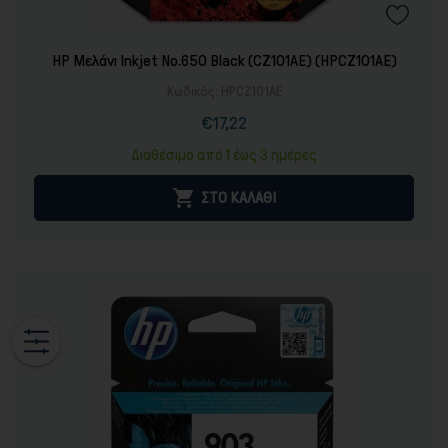
HP Μελάνι Inkjet No.650 Black (CZ101AE) (HPCZ101AE)
Κωδικός:
HPCZ101AE
€17,22
Τιμή
Κανονική
τιμή
Διαθέσιμο από 1 έως 3 ημέρες

ΣΤΟ ΚΑΛΑΘΙ