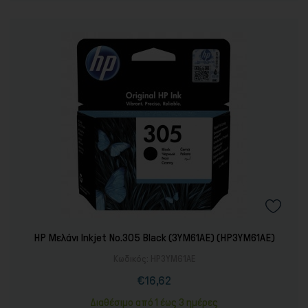
HP Μελάνι Inkjet No.305 Black (3YM61AE) (HP3YM61AE)
Κωδικός:
HP3YM61AE
€16,62
Τιμή
Διαθέσιμο από 1 έως 3 ημέρες