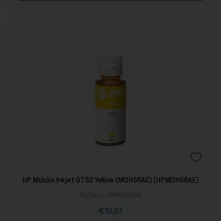
HP Μελάνι Inkjet GT52 Yellow (M0H56AE) (HPM0H56AE)
Κωδικός:
HPM0H56AE
€10,01
Τιμή
Κανονική