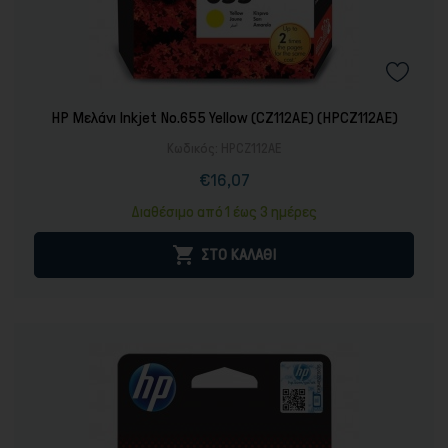
HP Μελάνι Inkjet No.655 Yellow (CZ112AE) (HPCZ112AE)
Κωδικός:
HPCZ112AE
€16,07
Τιμή
Κανονική
τιμή
Διαθέσιμο από 1 έως 3 ημέρες

ΣΤΟ ΚΑΛΑΘΙ