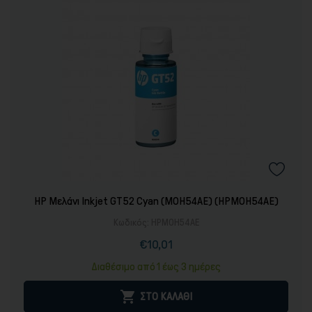
Εκτυπωτικά Μηχανήματα
HP Μελάνι Inkjet GT52 Cyan (M0H54AE) (HPM0H54AE)
Κωδικός:
HPM0H54AE
€10,01
Τιμή
Κανονική
τιμή
Διαθέσιμο από 1 έως 3 ημέρες

ΣΤΟ ΚΑΛΑΘΙ