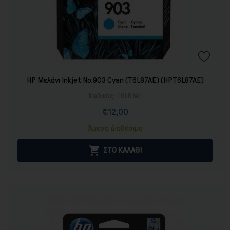
HP Μελάνι Inkjet No.903 Cyan (T6L87AE) (HPT6L87AE)
Κωδικός:
T6L87AE
€12,00
Τιμή
Άμεσα Διαθέσιμο

ΣΤΟ ΚΑΛΑΘΙ