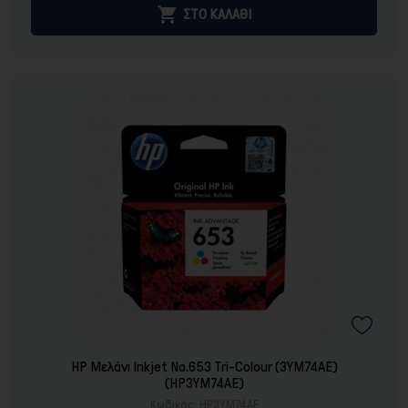

ΣΤΟ ΚΑΛΑΘΙ
HP Μελάνι Inkjet No.653 Tri-Colour (3YM74AE)
(HP3YM74AE)
Κωδικός:
HP3YM74AE