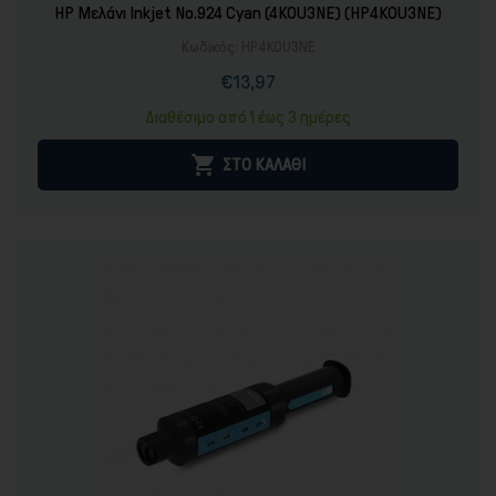
HP Μελάνι Inkjet No.924 Cyan (4K0U3NE) (HP4K0U3NE)
Κωδικός:
HP4K0U3NE
€13,97
Τιμή
Κανονική
τιμή
Διαθέσιμο από 1 έως 3 ημέρες

ΣΤΟ ΚΑΛΑΘΙ