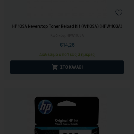
HP 103A Neverstop Toner Reload Kit (W1103A) (HPW1103A)
Κωδικός:
HPW1103A
€14,26
Τιμή
Κανονική
τιμή
Διαθέσιμο από 1 έως 3 ημέρες

ΣΤΟ ΚΑΛΑΘΙ