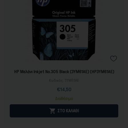
HP Μελάνι Inkjet No.305 Black (3YM61AE) (HP3YM61AE)
Κωδικός:
3YM61AE
€14,50
Τιμή
Διαθέσιμο

ΣΤΟ ΚΑΛΑΘΙ