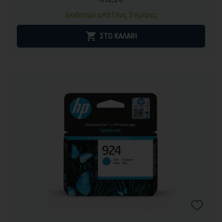
Τιμή
Κανονική
τιμή
Διαθέσιμο από 1 έως 3 ημέρες

ΣΤΟ ΚΑΛΑΘΙ