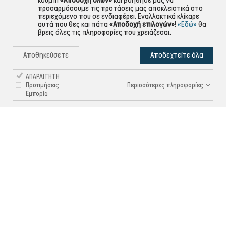
κουμπί
«Αποδοχή όλων»
και βοήθησέ μας να
προσαρμόσουμε τις προτάσεις μας αποκλειστικά στο
περιεχόμενο που σε ενδιαφέρει. Εναλλακτικά κλίκαρε
αυτά που θες και πάτα
«Αποδοχή επιλογών»
!
«Εδώ»
θα
βρεις όλες τις πληροφορίες που χρειάζεσαι.
Αποθηκεύσετε
Αποδεχτείτε όλα
ΑΠΑΡΑΙΤΗΤΗ
Περισσότερες πληροφορίες
Προτιμήσεις
Εμπορία
HP Μελάνι Inkjet No.304 Black (N9K06AE) (HPN9K06AE)
Κωδικός:
HPN9K06AE
€18,09
Τιμή
Κανονική