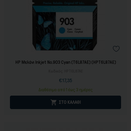
HP Μελάνι Inkjet No.903 Cyan (T6L87AE) (HPT6L87AE)
Κωδικός:
HPT6L87AE
€17,35
Τιμή
Διαθέσιμο από 1 έως 3 ημέρες

ΣΤΟ ΚΑΛΑΘΙ