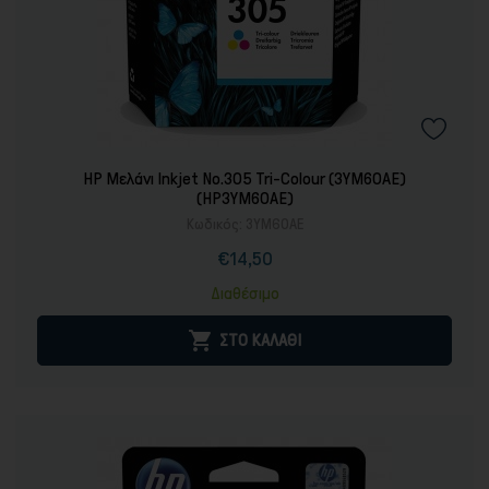
HP Μελάνι Inkjet No.305 Tri-Colour (3YM60AE)
(HP3YM60AE)
Κωδικός:
3YM60AE
€14,50
Τιμή
Διαθέσιμο

ΣΤΟ ΚΑΛΑΘΙ