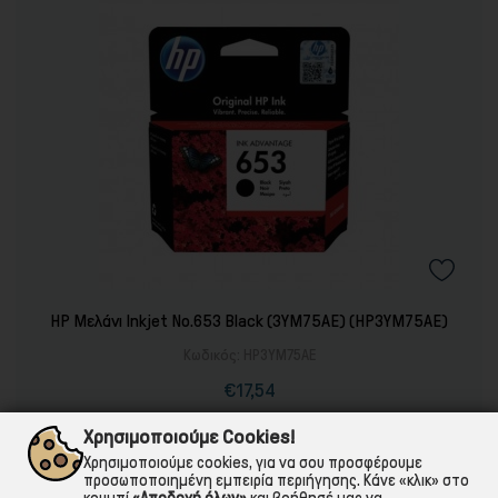
HP Μελάνι Inkjet No.653 Black (3YM75AE) (HP3YM75AE)
Κωδικός:
HP3YM75AE
€17,54
Τιμή
Κανονική
τιμή
Διαθέσιμο από 1 έως 3 ημέρες
Χρησιμοποιούμε Cookies!
Χρησιμοποιούμε cookies, για να σου προσφέρουμε

ΣΤΟ ΚΑΛΑΘΙ
προσωποποιημένη εμπειρία περιήγησης. Κάνε «κλικ» στο