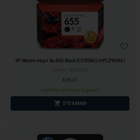
HP Μελάνι Inkjet No.655 Black (CZ109AE) (HPCZ109AE)
Κωδικός:
HPCZ109AE
€16,07
Τιμή
Κανονική
τιμή
Διαθέσιμο από 1 έως 3 ημέρες

ΣΤΟ ΚΑΛΑΘΙ