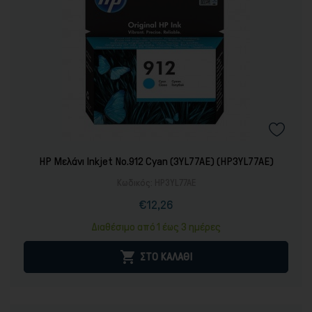
Αποθήκευση
HP Μελάνι Inkjet No.912 Cyan (3YL77AE) (HP3YL77AE)
Κωδικός:
HP3YL77AE
€12,26
Τιμή
Κανονική
τιμή
Διαθέσιμο από 1 έως 3 ημέρες

ΣΤΟ ΚΑΛΑΘΙ