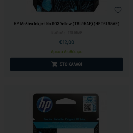
HP Μελάνι Inkjet No.903 Yellow (T6L95AE) (HPT6L95AE)
Κωδικός:
T6L95AE
€12,00
Τιμή
Περιφερειακά PC & Οθόνες
Άμεσα Διαθέσιμο

ΣΤΟ ΚΑΛΑΘΙ