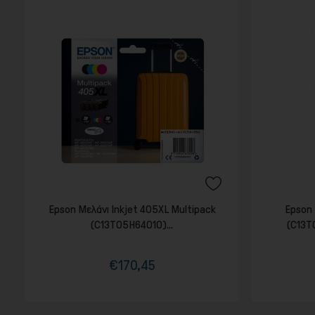
Epson Μελάνι Inkjet 405XL Multipack
Epson 
(C13T05H64010)...
(C13T
€170,45
Τιμή
Κανονική
τιμή