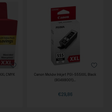
1XXL CMYK
Canon Μελάνι Inkjet PGI-555XXL Black
(8049B001)...
€29,86
Τιμή
Κανονική
τιμή