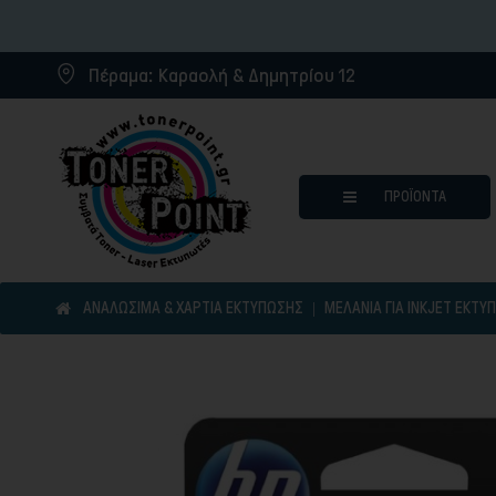
Πέραμα:
Καραολή & Δημητρίου 12
ΠΡΟΪΌΝΤΑ
ΑΝΑΛΩΣΙΜΑ & ΧΑΡΤΙΑ ΕΚΤΥΠΩΣΗΣ
ΜΕΛΆΝΙΑ ΓΙΑ INKJET ΕΚΤΥ
Μελάνια για inkjet εκτυπωτ
Συμβατά μελάνια
Συμβατά τόνερ
Μελανοταινίες