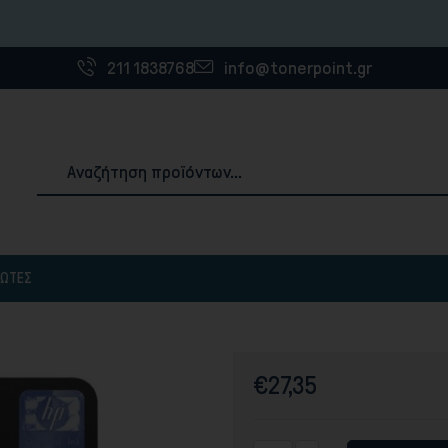
Η εταιρία
211 1838768
info@tonerpoint.gr
ΠΩΤΈΣ
Αναλώσιμα & Χαρτιά Εκτύπωσης
ές
3D Printer Filaments
Χαρτιά εκτύπωσης
€27,35
Ετικέτες
Χαρτοταινίες