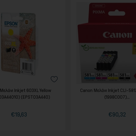
Μελάνι Inkjet 603XL Yellow
Canon Μελάνι Inkjet CLI-58
03A44010) (EPST03A440)
(1998C007)...
€19,63
€90,32
Τιμή
Κανονική
Τιμή
Κανονική
τιμή
τιμή