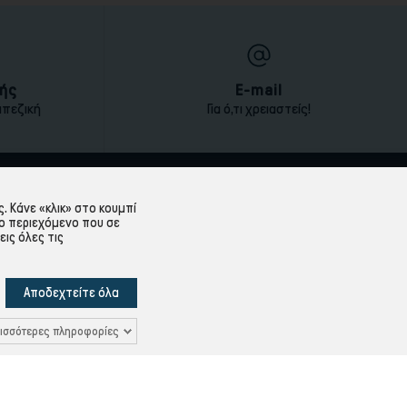
ής
E-mail
απεζική
Για ό,τι χρειαστείς!
ΕΞΥΠΗΡΈΤΗΣΗ ΠΕΛΑΤΏΝ
 Κάνε «κλικ» στο κουμπί
ο περιεχόμενο που σε
Λογαριασμός
εις όλες τις
Ιστορικό Παραγγελιών
Υπενθύμιση κωδικού
Αποδεχτείτε όλα
Δεδομένων
Επικοινωνία
ισσότερες πληροφορίες