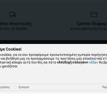
όποι Αποστολής
Τρόποι Πληρωμ
σε όλη την Ελλάδα
αντικαταβολή,κάρτα,τρ
με Cookies!
ΠΛΗΡΟΦΟΡΙΕΣ
ΧΡΉΣΙΜΑ
cookies, για να σου προσφέρουμε προσωποποιημένη εμπειρία περιήγησης.
»
και βοήθησέ μας να προσαρμόσουμε τις προτάσεις μας αποκλειστικά στ
Η εταιρεία
Πολιτική Απορρήτου
λλακτικά κλίκαρε αυτά που θες και πάτα
«Αποδοχή επιλογών»
!
«Εδώ»
θα βρ
 χρειάζεσαι.
Όροι Χρήσης
Πολιτική Cookies
Τρόποι Πληρωμής
Όροι Επιστροφής
Τρόποι Αποστολής
Προστασία Προσωπικών 
Περ
ιμήσεις
Εμπορία