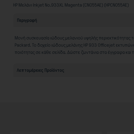
HP Μελάνι Inkjet No.933XL Magenta (CN055AE) (HPCN055AE)
Περιγραφή
Μονή συσκευασία ιώδους μελανιού υψηλής περιεκτικότητας τε
Packard. Το δοχείο ιώδους μελάνης HP 933 Officejet εκτυπών
ποιότητας σε κάθε σελίδα. Δώστε ζωντάνια στα έγγραφα και τ
Λεπτομέρειες Προϊόντος