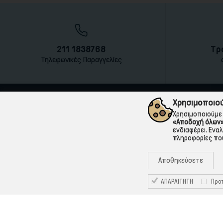
211 1838768
Τρ
Τηλεφωνικές Παραγγελίες
Χρησιμοποιού
Χρησιμοποιούμε 
«Αποδοχή όλων
ενδιαφέρει. Ενα
πληροφορίες που
Αποθηκεύσετε
ΑΠΑΡΑΙΤΗΤΗ
Προτ
211 1838768
Καραολή & Δημητρίου 12, 18863, Πέραμα