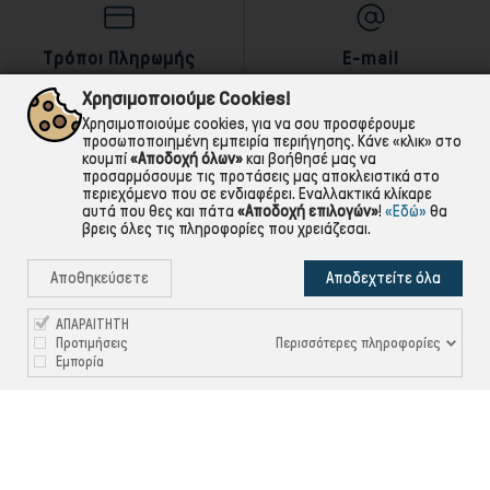
Τρόποι Πληρωμής
E-mail
αντικαταβολή,κάρτα,τραπεζική
Για ό,τι χρειαστείς!
Χρησιμοποιούμε Cookies!
Χρησιμοποιούμε cookies, για να σου προσφέρουμε
προσωποποιημένη εμπειρία περιήγησης. Κάνε «κλικ» στο
κουμπί
«Αποδοχή όλων»
και βοήθησέ μας να
προσαρμόσουμε τις προτάσεις μας αποκλειστικά στο
περιεχόμενο που σε ενδιαφέρει. Εναλλακτικά κλίκαρε
αυτά που θες και πάτα
«Αποδοχή επιλογών»
!
«Εδώ»
θα
βρεις όλες τις πληροφορίες που χρειάζεσαι.
Αποθηκεύσετε
Αποδεχτείτε όλα
ΑΠΑΡΑΙΤΗΤΗ
Περισσότερες πληροφορίες
Προτιμήσεις
Εμπορία

ΠΛΗΡΟΦΟΡΙΕΣ

ΧΡΉΣΙΜΑ