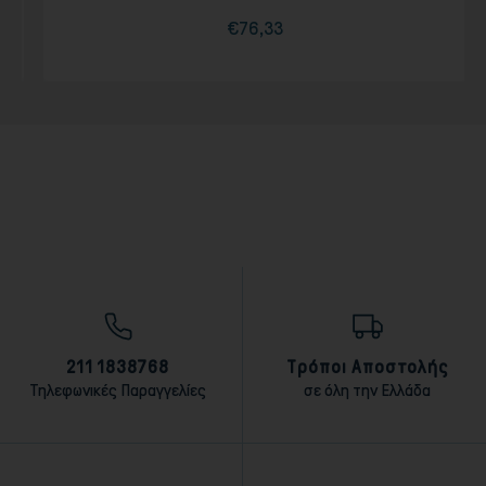
€76,33
Τιμή
Κανονική
τιμή
211 1838768
Τρόποι Αποστολής
Τηλεφωνικές Παραγγελίες
σε όλη την Ελλάδα