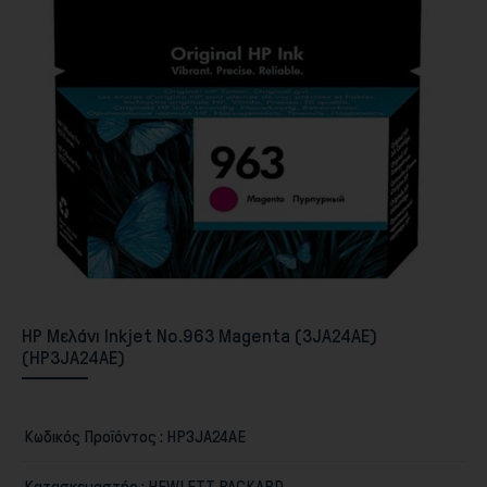
Περιφερειακά PC & Οθόνες
HP Μελάνι Inkjet No.963 Magenta (3JA24AE)
(HP3JA24AE)
Αποθήκευση
Κωδικός Προϊόντος :
HP3JA24AE
Κατασκευαστής :
HEWLETT PACKARD