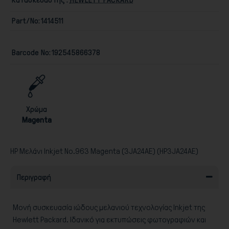
Part/No:
1414511
Barcode No:
192545866378
Παιχνίδια
Χρώμα
Magenta
HP Μελάνι Inkjet No.963 Magenta (3JA24AE) (HP3JA24AE)
Περιγραφή
Μονή συσκευασία ιώδους μελανιού τεχνολογίας Inkjet της
Hewlett Packard. Ιδανικό για εκτυπώσεις φωτογραφιών και