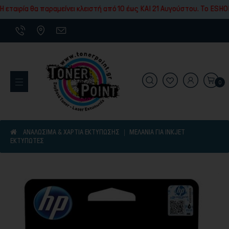
Εκτύπωσης
α θα παραμείνει κλειστή από 10 έως ΚΑΙ 21 Αυγούστου. To ESHOP μας θ
0
Εκτυπωτικά Μηχανήματα
ΑΝΑΛΩΣΙΜΑ & ΧΑΡΤΙΑ ΕΚΤΥΠΩΣΗΣ
ΜΕΛΆΝΙΑ ΓΙΑ INKJET
ΕΚΤΥΠΩΤΈΣ
Είδη γραφικής ύλης