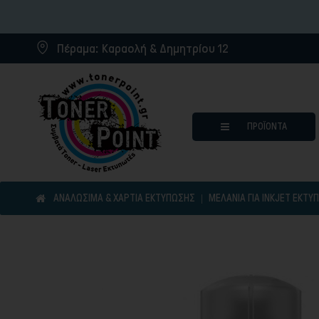
Πέραμα:
Καραολή & Δημητρίου 12
ΠΡΟΪΌΝΤΑ
ΑΝΑΛΩΣΙΜΑ & ΧΑΡΤΙΑ ΕΚΤΥΠΩΣΗΣ
ΜΕΛΆΝΙΑ ΓΙΑ INKJET ΕΚΤΥ
Μελάνια για inkjet εκτυπωτ
Συμβατά μελάνια
Συμβατά τόνερ
Μελανοταινίες