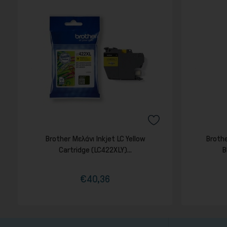
Brother Μελάνι Inkjet LC Yellow
Brothe
Cartridge (LC422XLY)...
B
€40,36
Τιμή