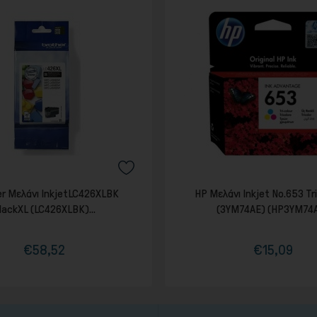
r Μελάνι InkjetLC426XLBK
HP Μελάνι Inkjet No.653 Tr
lackXL (LC426XLBK)...
(3YM74AE) (HP3YM74
€58,52
€15,09
Τιμή
Κανονική
Τιμή
Κανονική
τιμή
τιμή