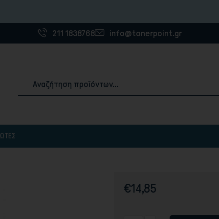
Η εταιρ
211 1838768
info@tonerpoint.gr
ΠΩΤΈΣ
Αναλώσιμα & Χαρτιά Εκτύπωσης
ές
3D Printer Filaments
Χαρτιά εκτύπωσης
€14,85
Ετικέτες
Χαρτοταινίες