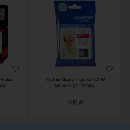
i-Colour
Brother Μελάνι Inkjet LC-3213M
AE)
Magenta (LC-3213M)...
€15,41
Τιμή
Κανονική
τιμή