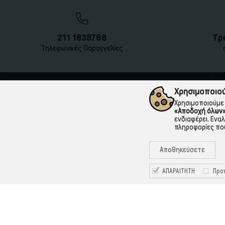
211 1838768
Τρ
Τηλεφωνικές Παραγγελίες
Χρησιμοποιού
Χρησιμοποιούμε 
«Αποδοχή όλων
ενδιαφέρει. Ενα
πληροφορίες που
Αποθηκεύσετε
ΑΠΑΡΑΙΤΗΤΗ
Προτ
211 1838768
Καραολή & Δημητρίου 12, 18863, Πέραμα