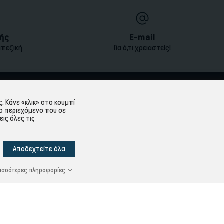
ής
E-mail
απεζική
Για ό,τι χρειαστείς!
ΕΞΥΠΗΡΈΤΗΣΗ ΠΕΛΑΤΏΝ
 Κάνε «κλικ» στο κουμπί
ο περιεχόμενο που σε
Λογαριασμός
εις όλες τις
Ιστορικό Παραγγελιών
Υπενθύμιση κωδικού
Αποδεχτείτε όλα
Δεδομένων
Επικοινωνία
ισσότερες πληροφορίες