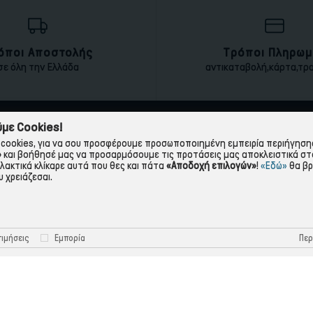
όποι Αποστολής
Τρόποι Πληρωμ
σε όλη την Ελλάδα
αντικαταβολή,κάρτα,τρ
με Cookies!
ΠΛΗΡΟΦΟΡΙΕΣ
ΧΡΉΣΙΜΑ
cookies, για να σου προσφέρουμε προσωποποιημένη εμπειρία περιήγησης.
»
και βοήθησέ μας να προσαρμόσουμε τις προτάσεις μας αποκλειστικά στ
Η εταιρεία
Πολιτική Απορρήτου
λλακτικά κλίκαρε αυτά που θες και πάτα
«Αποδοχή επιλογών»
!
«Εδώ»
θα βρ
 χρειάζεσαι.
Όροι Χρήσης
Πολιτική Cookies
Τρόποι Πληρωμής
Όροι Επιστροφής
Τρόποι Αποστολής
Προστασία Προσωπικών 
Περ
ιμήσεις
Εμπορία