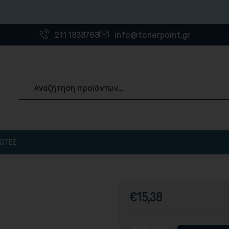
Η εταιρία 
211 1838768
info@tonerpoint.gr
ΠΩΤΈΣ
Αναλώσιμα & Χαρτιά Εκτύπωσης
ές
3D Printer Filaments
Χαρτιά εκτύπωσης
€15,38
Ετικέτες
Χαρτοταινίες