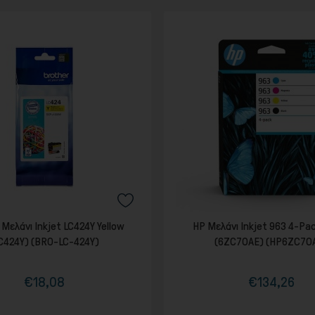
 Μελάνι Inkjet LC424Y Yellow
HP Μελάνι Inkjet 963 4-P
C424Y) (BRO-LC-424Y)
(6ZC70AE) (HP6ZC70
€18,08
€134,26
Τιμή
Κανονική
Τιμή
τιμή