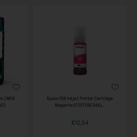
ack CMYK
Epson 108 Inkjet Printer Cartridge
AE)
Magenta (C13T09C34A)...
€12,54
Τιμή