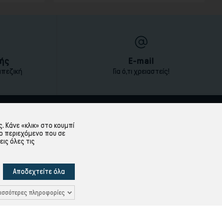
ής
E-mail
απεζική
Για ό,τι χρειαστείς!
ΕΞΥΠΗΡΈΤΗΣΗ ΠΕΛΑΤΏΝ
 Κάνε «κλικ» στο κουμπί
ο περιεχόμενο που σε
Λογαριασμός
εις όλες τις
Ιστορικό Παραγγελιών
Υπενθύμιση κωδικού
Αποδεχτείτε όλα
Δεδομένων
Επικοινωνία
ισσότερες πληροφορίες