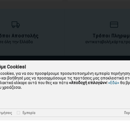
όποι Αποστολής
Τρόποι Πληρωμ
σε όλη την Ελλάδα
αντικαταβολή,κάρτα,τρ
με Cookies!
ΠΛΗΡΟΦΟΡΙΕΣ
ΧΡΉΣΙΜΑ
cookies, για να σου προσφέρουμε προσωποποιημένη εμπειρία περιήγησης.
»
και βοήθησέ μας να προσαρμόσουμε τις προτάσεις μας αποκλειστικά στ
Η εταιρεία
Πολιτική Απορρήτου
λλακτικά κλίκαρε αυτά που θες και πάτα
«Αποδοχή επιλογών»
!
«Εδώ»
θα βρ
 χρειάζεσαι.
Όροι Χρήσης
Πολιτική Cookies
Τρόποι Πληρωμής
Όροι Επιστροφής
Τρόποι Αποστολής
Προστασία Προσωπικών 
Περ
ιμήσεις
Εμπορία