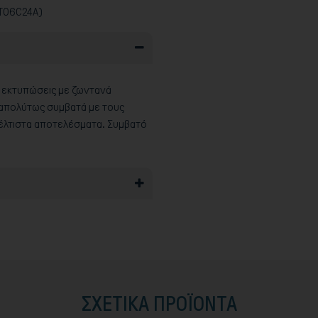
ST06C24A)
ς εκτυπώσεις με ζωντανά
ι απολύτως συμβατά με τους
βέλτιστα αποτελέσματα. Συμβατό
ΣΧΕΤΙΚΆ ΠΡΟΪΟΝΤΑ