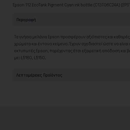
Epson 112 EcoTank Pigment Cyan ink bottle (C13T06C24A) (EP
Περιγραφή
Τα γνήσια μελάνια Epson προσφέρουν αξιόπιστες και καθαρέ
χρώματα και έντονο κείμενο. Έχουν σχεδιαστεί ώστε να είνα
εκτυπωτές Epson, παρέχοντας έτσι εξαιρετική απόδοση και 
με: L5160, L5150.
Λεπτομέρειες Προϊόντος