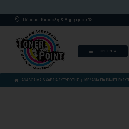
Πέραμα:
Καραολή & Δημητρίου 12
ΠΡΟΪΌΝΤΑ
ΑΝΑΛΩΣΙΜΑ & ΧΑΡΤΙΑ ΕΚΤΥΠΩΣΗΣ
ΜΕΛΆΝΙΑ ΓΙΑ INKJET ΕΚΤΥ
Μελάνια για inkjet εκτυπωτ
Συμβατά μελάνια
Συμβατά τόνερ
Μελανοταινίες