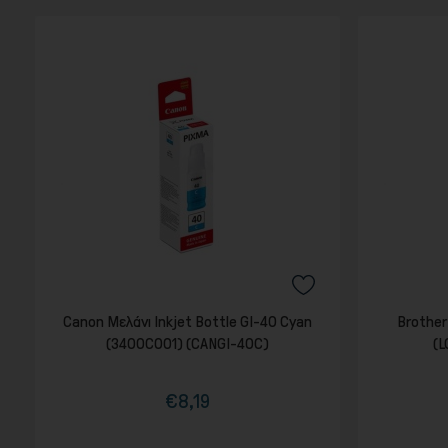
Canon Μελάνι Inkjet Bottle GI-40 Cyan
Brother
(3400C001) (CANGI-40C)
(L
€8,19
Τιμή
Κανονική
τιμή