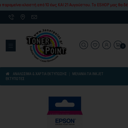
Εκτύπωσης
παραμείνει κλειστή από 10 έως ΚΑΙ 21 Αυγούστου. To ESHOP μας θα δέχ
0
Εκτυπωτικά Μηχανήματα
ΑΝΑΛΩΣΙΜΑ & ΧΑΡΤΙΑ ΕΚΤΥΠΩΣΗΣ
ΜΕΛΆΝΙΑ ΓΙΑ INKJET
ΕΚΤΥΠΩΤΈΣ
Είδη γραφικής ύλης