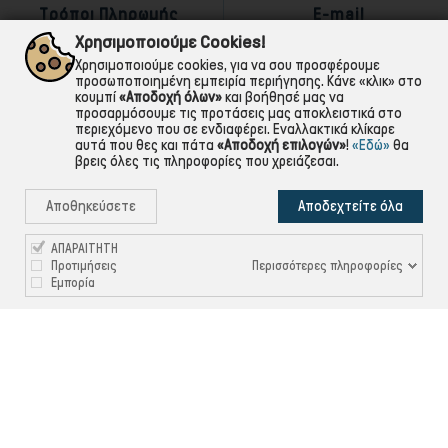
Τρόποι Πληρωμής
E-mail
αντικαταβολή,κάρτα,τραπεζική
Για ό,τι χρειαστείς!
Χρησιμοποιούμε Cookies!
Χρησιμοποιούμε cookies, για να σου προσφέρουμε
προσωποποιημένη εμπειρία περιήγησης. Κάνε «κλικ» στο
κουμπί
«Αποδοχή όλων»
και βοήθησέ μας να
προσαρμόσουμε τις προτάσεις μας αποκλειστικά στο
περιεχόμενο που σε ενδιαφέρει. Εναλλακτικά κλίκαρε
αυτά που θες και πάτα
«Αποδοχή επιλογών»
!
«Εδώ»
θα
βρεις όλες τις πληροφορίες που χρειάζεσαι.
Αποθηκεύσετε
Αποδεχτείτε όλα
ΑΠΑΡΑΙΤΗΤΗ
Περισσότερες πληροφορίες
Προτιμήσεις
Εμπορία

ΠΛΗΡΟΦΟΡΙΕΣ

ΧΡΉΣΙΜΑ

ΕΞΥΠΗΡΈΤΗΣΗ ΠΕΛΑΤΏΝ