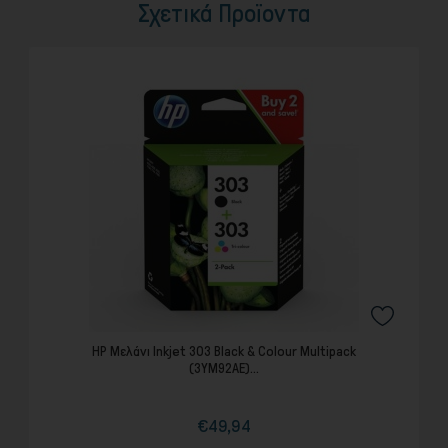
Σχετικά Προϊοντα
HP Μελάνι Inkjet 303 Black & Colour Multipack
(3YM92AE)...
€49,94
Τιμή
Κανονική
τιμή