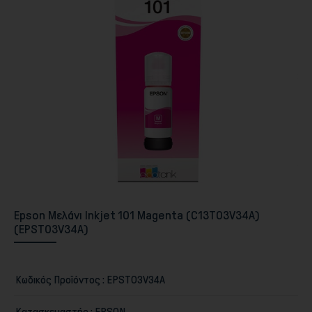
Περιφερειακά PC & Οθόνες
Epson Μελάνι Inkjet 101 Magenta (C13T03V34A)
(EPST03V34A)
Αποθήκευση
Κωδικός Προϊόντος :
EPST03V34A
Κατασκευαστής :
EPSON