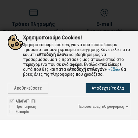
Τρόποι Πληρωμής
E-mail
αντικαταβολή,κάρτα,τραπεζική
Για ό,τι χρειαστείς!
Χρησιμοποιούμε Cookies!
Χρησιμοποιούμε cookies, για να σου προσφέρουμε
προσωποποιημένη εμπειρία περιήγησης. Κάνε «κλικ» στο
κουμπί
«Αποδοχή όλων»
και βοήθησέ μας να
προσαρμόσουμε τις προτάσεις μας αποκλειστικά στο
περιεχόμενο που σε ενδιαφέρει. Εναλλακτικά κλίκαρε
αυτά που θες και πάτα
«Αποδοχή επιλογών»
!
«Εδώ»
θα
βρεις όλες τις πληροφορίες που χρειάζεσαι.
Αποθηκεύσετε
Αποδεχτείτε όλα
ΑΠΑΡΑΙΤΗΤΗ
Περισσότερες πληροφορίες
Προτιμήσεις
Εμπορία

ΠΛΗΡΟΦΟΡΙΕΣ