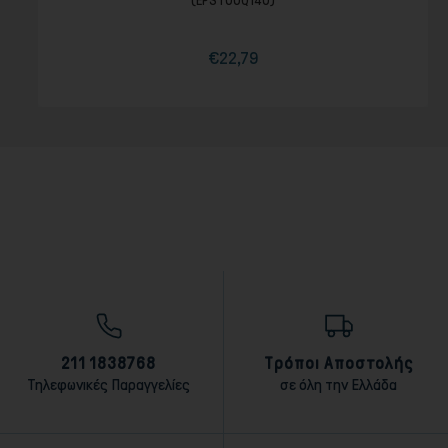
(EPST00Q140)
€22,79
Τιμή
211 1838768
Τρόποι Αποστολής
Τηλεφωνικές Παραγγελίες
σε όλη την Ελλάδα