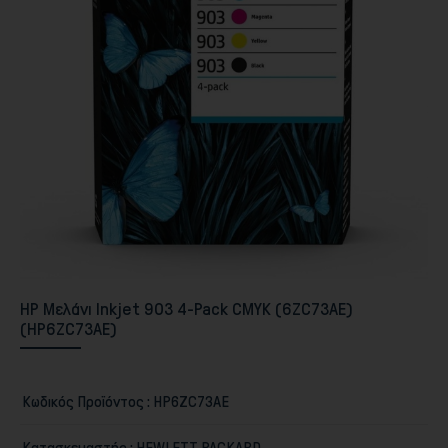
Περιφερειακά PC & Οθόνες
HP Μελάνι Inkjet 903 4-Pack CMYK (6ZC73AE)
(HP6ZC73AE)
Κωδικός Προϊόντος :
HP6ZC73AE
Αποθήκευση
Κατασκευαστής :
HEWLETT PACKARD