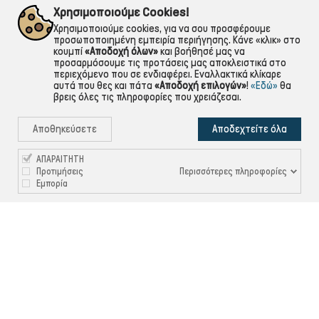
Χρησιμοποιούμε Cookies!
αντικαταβολή,κάρτα,τραπεζική
Για ό,τι χρειαστείς!
Χρησιμοποιούμε cookies, για να σου προσφέρουμε
προσωποποιημένη εμπειρία περιήγησης. Κάνε «κλικ» στο
κουμπί
«Αποδοχή όλων»
και βοήθησέ μας να
προσαρμόσουμε τις προτάσεις μας αποκλειστικά στο
περιεχόμενο που σε ενδιαφέρει. Εναλλακτικά κλίκαρε
αυτά που θες και πάτα
«Αποδοχή επιλογών»
!
«Εδώ»
θα
βρεις όλες τις πληροφορίες που χρειάζεσαι.
Αποθηκεύσετε
Αποδεχτείτε όλα
ΑΠΑΡΑΙΤΗΤΗ
Περισσότερες πληροφορίες
Προτιμήσεις
Εμπορία

ΠΛΗΡΟΦΟΡΙΕΣ

ΧΡΉΣΙΜΑ

ΕΞΥΠΗΡΈΤΗΣΗ ΠΕΛΑΤΏΝ