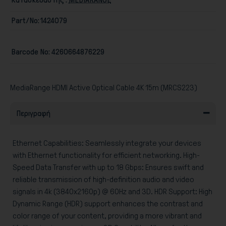
Part/No:
1424079
Barcode No:
4260664876229
Παιχνίδια
MediaRange HDMI Active Optical Cable 4K 15m (MRCS223)
Περιγραφή
Ethernet Capabilities: Seamlessly integrate your devices
with Ethernet functionality for efficient networking. High-
Speed Data Transfer with up to 18 Gbps: Ensures swift and
reliable transmission of high-definition audio and video
signals in 4k (3840x2160p) @ 60Hz and 3D. HDR Support: High
Dynamic Range (HDR) support enhances the contrast and
color range of your content, providing a more vibrant and