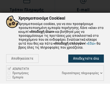
Τρόποι Πληρωμής
E-mail
αντικαταβολή,κάρτα,τραπεζική
Για ό,τι χρειαστείς!
Χρησιμοποιούμε Cookies!
Χρησιμοποιούμε cookies, για να σου προσφέρουμε
προσωποποιημένη εμπειρία περιήγησης. Κάνε «κλικ» στο
κουμπί
«Αποδοχή όλων»
και βοήθησέ μας να
προσαρμόσουμε τις προτάσεις μας αποκλειστικά στο
περιεχόμενο που σε ενδιαφέρει. Εναλλακτικά κλίκαρε
αυτά που θες και πάτα
«Αποδοχή επιλογών»
!
«Εδώ»
θα
βρεις όλες τις πληροφορίες που χρειάζεσαι.
Αποθηκεύσετε
Αποδεχτείτε όλα
ΑΠΑΡΑΙΤΗΤΗ
Περισσότερες πληροφορίες
Προτιμήσεις
Εμπορία

ΠΛΗΡΟΦΟΡΙΕΣ

ΧΡΉΣΙΜΑ

ΕΞΥΠΗΡΈΤΗΣΗ ΠΕΛΑΤΏΝ