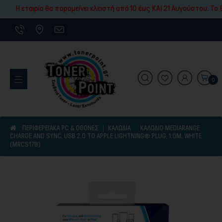
Εκτύπωσης
Η εταιρία θα παραμείνει κλειστή από 10 έως ΚΑΙ 21 Αυγούστου. To 
0
Εκτυπωτικά Μηχανήματα
ΠΕΡΙΦΕΡΕΙΑΚΑ PC & ΟΘΟΝΕΣ
ΚΑΛΏΔΙΑ
ΚΑΛΏΔΙΟ MEDIARANGE
CHARGE AND SYNC, USB 2.0 TO APPLE LIGHTNING® PLUG, 1.0M, WHITE
(MRCS178)
Είδη γραφικής ύλης