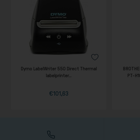
Dymo LabelWriter 550 Direct Thermal
BROTHER
labelprinter...
PT-H1
€101,63
Τιμή
Κανονική
τιμή