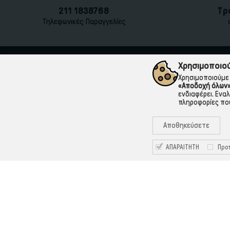
211 1838768
Τρ
Τηλεφωνικές Παραγγελίες
Χρησιμοποιού
Χρησιμοποιούμε 
«Αποδοχή όλων
ενδιαφέρει. Ενα
πληροφορίες που
Αποθηκεύσετε
ΑΠΑΡΑΙΤΗΤΗ
Προτ
211 1838768
Καραολή & Δημητρίου 12, 18863, Πέραμα
info@tonerpoint.gr
Facebook