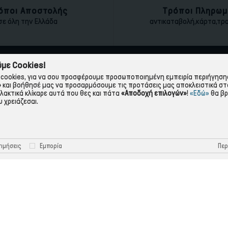
όποι Αποστολής
Τρόποι Πληρωμ
σε όλη την Ελλάδα
αντικαταβολή,κάρτα,τρ
με Cookies!
ΠΛΗΡΟΦΟΡΙΕΣ
ΧΡΉΣΙΜΑ
cookies, για να σου προσφέρουμε προσωποποιημένη εμπειρία περιήγησης.
»
και βοήθησέ μας να προσαρμόσουμε τις προτάσεις μας αποκλειστικά στ
Η εταιρεία
Πολιτική Απορρήτου
λλακτικά κλίκαρε αυτά που θες και πάτα
«Αποδοχή επιλογών»
!
«Εδώ»
θα βρ
 χρειάζεσαι.
Όροι Χρήσης
Πολιτική Cookies
Τρόποι Πληρωμής
Όροι Επιστροφής
Τρόποι Αποστολής
Προστασία Προσωπικών 
Περ
ιμήσεις
Εμπορία