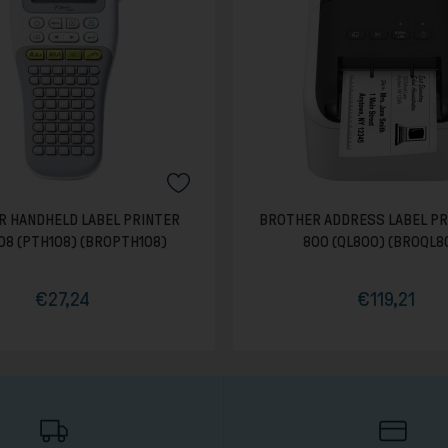
 HANDHELD LABEL PRINTER
BROTHER ADDRESS LABEL PR
08 (PTH108) (BROPTH108)
800 (QL800) (BROQL8
€27,24
€119,21
Τιμή
Κανονική
Τιμή
Κανονική
τιμή
τιμή