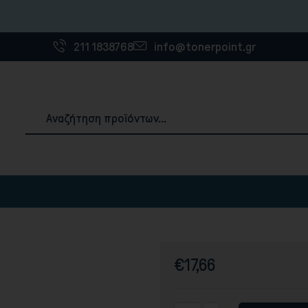
Η εταιρία 
211 1838768
info@tonerpoint.gr
Αναλώσιμα & Χαρτιά Εκτύπωσης
ές
3D Printer Filaments
Χαρτιά εκτύπωσης
€17,66
Ετικέτες
Χαρτοταινίες