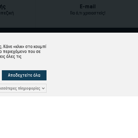
ής
E-mail
απεζική
Για ό,τι χρειαστείς!
ΕΞΥΠΗΡΈΤΗΣΗ ΠΕΛΑΤΏΝ
 Κάνε «κλικ» στο κουμπί
ο περιεχόμενο που σε
Λογαριασμός
εις όλες τις
Ιστορικό Παραγγελιών
Υπενθύμιση κωδικού
Αποδεχτείτε όλα
Δεδομένων
Επικοινωνία
ισσότερες πληροφορίες
Ρυθμίσεις Cookies