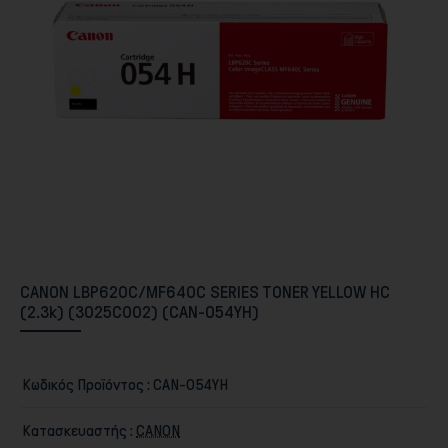
Περιφερειακά PC & Οθόνες
CANON LBP620C/MF640C SERIES TONER YELLOW HC
(2.3k) (3025C002) (CAN-054YH)
Αποθήκευση
Κωδικός Προϊόντος :
CAN-054YH
Κατασκευαστής :
CANON