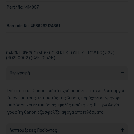
Part/No:
1414937
Barcode No:
4589292124361
Παιχνίδια
CANON LBP620C/MF640C SERIES TONER YELLOW HC (2.3k)
(3025C002) (CAN-054YH)
Περιγραφή
Γνήσιο Toner Canon, ειδικά σχεδιασμένο ώστε να λειτουργεί
άψογα με τους εκτυπωτές της Canon, παρέχοντας γρήγορη
απόδοση και εκτυπώσεις υψηλής ποιότητας. Η τεχνολογία
γραφίτη Canon εξασφαλίζει άψογα αποτελέσματα.
Λεπτομέρειες Προϊόντος