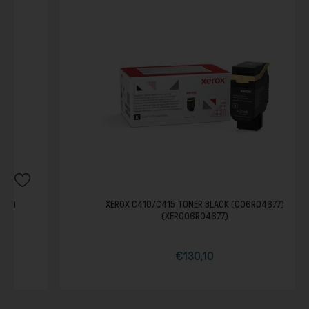
XEROX C410/C415 TONER BLACK (006R04677)
(XER006R04677)
€130,10
Τιμή
Κανονική
τιμή