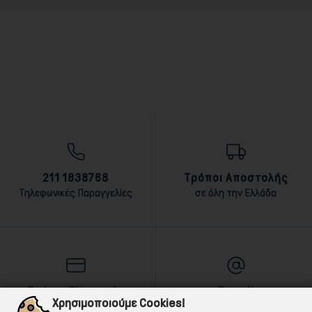
211 1838768
Τρόποι Αποστολής
Τηλεφωνικές Παραγγελίες
σε όλη την Ελλάδα
Τρόποι Πληρωμής
E-mail
Χρησιμοποιούμε Cookies!
αντικαταβολή,κάρτα,τραπεζική
Για ό,τι χρειαστείς!