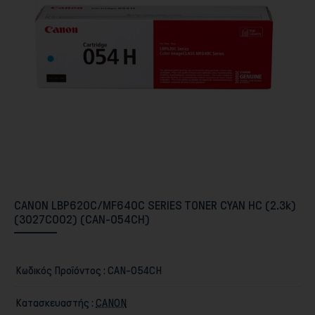
Περιφερειακά PC & Οθόνες
CANON LBP620C/MF640C SERIES TONER CYAN HC (2.3k)
(3027C002) (CAN-054CH)
Αποθήκευση
Κωδικός Προϊόντος :
CAN-054CH
Κατασκευαστής :
CANON