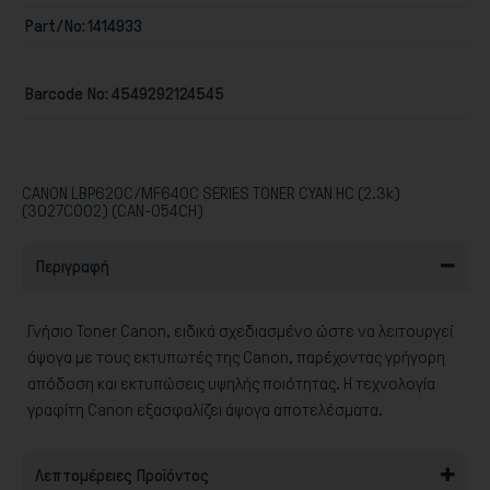
Part/No:
1414933
Barcode No:
4549292124545
Παιχνίδια
CANON LBP620C/MF640C SERIES TONER CYAN HC (2.3k)
(3027C002) (CAN-054CH)
Περιγραφή
Γνήσιο Toner Canon, ειδικά σχεδιασμένο ώστε να λειτουργεί
άψογα με τους εκτυπωτές της Canon, παρέχοντας γρήγορη
απόδοση και εκτυπώσεις υψηλής ποιότητας. Η τεχνολογία
γραφίτη Canon εξασφαλίζει άψογα αποτελέσματα.
Λεπτομέρειες Προϊόντος