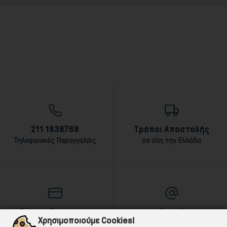
211 1838768
Τρόποι Αποστολής
Τηλεφωνικές Παραγγελίες
σε όλη την Ελλάδα
Τρόποι Πληρωμής
E-mail
Χρησιμοποιούμε Cookies!
αντικαταβολή,κάρτα,τραπεζική
Για ό,τι χρειαστείς!