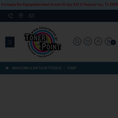
Εκτύπωσης
 εταιρία θα παραμείνει κλειστή από 10 έως ΚΑΙ 21 Αυγούστου. To ESHO
0
Εκτυπωτικά Μηχανήματα
ΑΝΑΛΩΣΙΜΑ & ΧΑΡΤΙΑ ΕΚΤΥΠΩΣΗΣ
ΤΌΝΕΡ
Είδη γραφικής ύλης