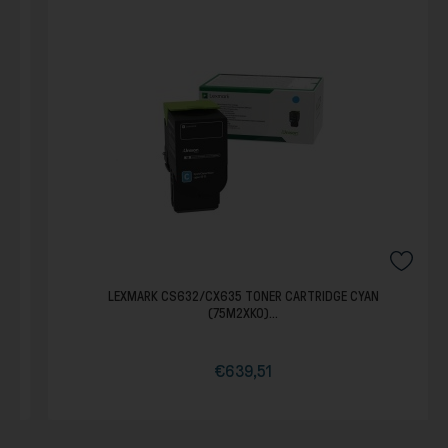
LEXMARK CS632/CX635 TONER CARTRIDGE CYAN
(75M2XK0)...
€639,51
Τιμή