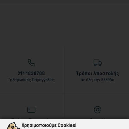
211 1838768
Τρόποι Αποστολής
Τηλεφωνικές Παραγγελίες
σε όλη την Ελλάδα
Τρόποι Πληρωμής
E-mail
Χρησιμοποιούμε Cookies!
αντικαταβολή,κάρτα,τραπεζική
Για ό,τι χρειαστείς!