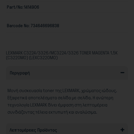
Part/No:
1414906
Barcode No:
734646696838
Παιχνίδια
LEXMARK C3224/3326/MC3224/3326 TONER MAGENTA 1.5K
(C3220M0) (LEXC3220M0)
Περιγραφή
Μονή συσκευασία toner της LEXMARK, χρώματος ιώδους.
Εξαιρετικά αποτελέσματα σελίδα με σελίδα. Η ανώτερη
τεχνολογία LEXMARK δίνει έμφαση στη λεπτομέρεια
συνδιάζοντας τέλεια εκτυπωτή και αναλώσιμα.
Λεπτομέρειες Προϊόντος