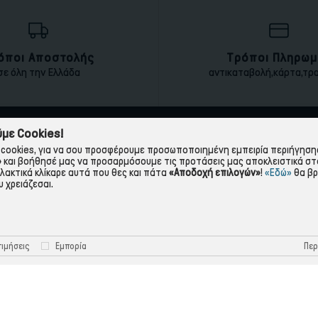
όποι Αποστολής
Τρόποι Πληρωμ
σε όλη την Ελλάδα
αντικαταβολή,κάρτα,τρ
με Cookies!
ΠΛΗΡΟΦΟΡΙΕΣ
ΧΡΉΣΙΜΑ
cookies, για να σου προσφέρουμε προσωποποιημένη εμπειρία περιήγησης.
»
και βοήθησέ μας να προσαρμόσουμε τις προτάσεις μας αποκλειστικά στ
Η εταιρεία
Πολιτική Απορρήτου
λλακτικά κλίκαρε αυτά που θες και πάτα
«Αποδοχή επιλογών»
!
«Εδώ»
θα βρ
 χρειάζεσαι.
Όροι Χρήσης
Πολιτική Cookies
Τρόποι Πληρωμής
Όροι Επιστροφής
Τρόποι Αποστολής
Προστασία Προσωπικών 
Περ
ιμήσεις
Εμπορία