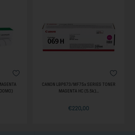
MAGENTA
CANON LBP673/MF75x SERIES TONER
C00M0)
MAGENTA HC (5.5k)...
€220,00
Τιμή
Κανονική
τιμή