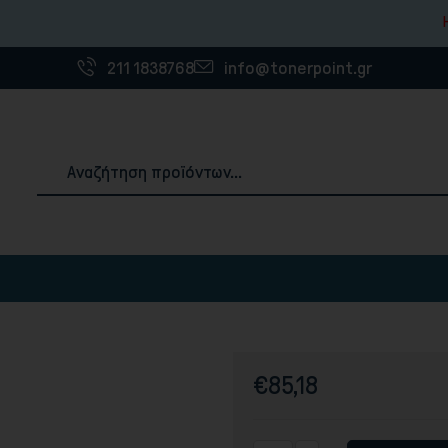
Η ετα
211 1838768
info@tonerpoint.gr
Αναλώσιμα & Χαρτιά Εκτύπωσης
ές
3D Printer Filaments
Χαρτιά εκτύπωσης
€85,18
Ετικέτες
Χαρτοταινίες