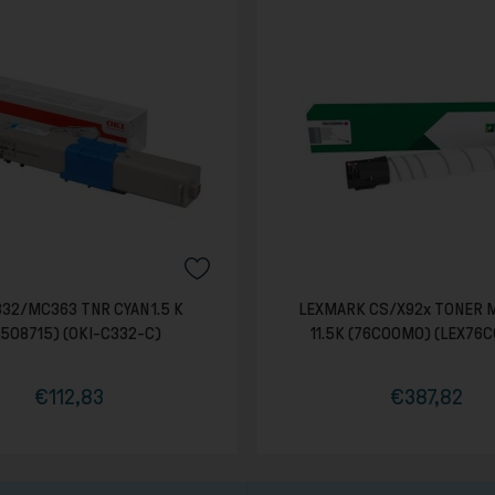
332/MC363 TNR CYAN 1.5 K
LEXMARK CS/X92x TONER 
6508715) (OKI-C332-C)
11.5K (76C00M0) (LEX76
€112,83
€387,82
Τιμή
Κανονική
Τιμή
Κανονική
τιμή
τιμή