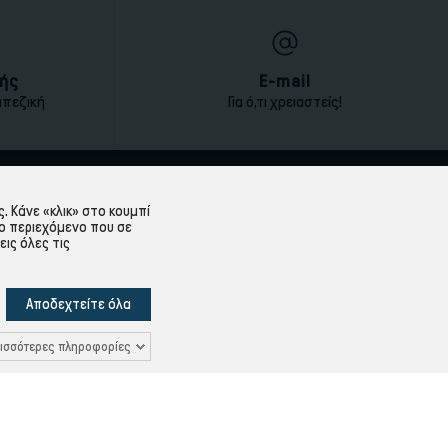
ής
E-mail
απεζική
Για ό,τι χρειαστείς!
ΕΞΥΠΗΡΈΤΗΣΗ ΠΕΛΑΤΏΝ
 Κάνε «κλικ» στο κουμπί
ο περιεχόμενο που σε
Λογαριασμός
εις όλες τις
Ιστορικό Παραγγελιών
Υπενθύμιση κωδικού
Αποδεχτείτε όλα
Δεδομένων
Επικοινωνία
ισσότερες πληροφορίες