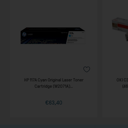
HP 117A Cyan Original Laser Toner
OKI C
Cartridge (W2071A)...
(4
€63,40
Τιμή
Κανονική
τιμή