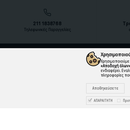
211 1838768
Τρ
Τηλεφωνικές Παραγγελίες
Χρησιμοποιού
Χρησιμοποιούμε 
«Αποδοχή όλων
ενδιαφέρει. Ενα
πληροφορίες που
Αποθηκεύσετε
ΑΠΑΡΑΙΤΗΤΗ
Προτ
211 1838768
Καραολή & Δημητρίου 12, 18863, Πέραμα