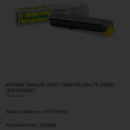
Περιφερειακά PC & Οθόνες
KYOCERA TASKALFA 306CI TONER YELLOW (TK-5195Y)
(KYOTK5195Y)
Αποθήκευση
Κωδικός Προϊόντος :
KYOTK5195Y
Κατασκευαστής :
KYOCERA