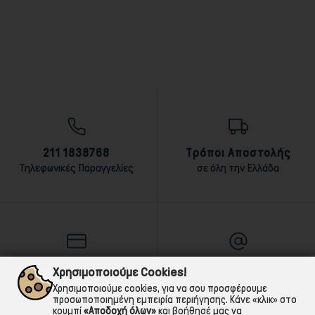
211 1838768
Τρόποι Αποστολής
Τηλεφωνικές Παραγγελίες
σε όλη την Ελλάδα
Τρόποι Πληρωμής
E-mail
Χρησιμοποιούμε Cookies!
αντικαταβολή,κάρτα,τραπεζική
Για ό,τι χρειαστείς!
Χρησιμοποιούμε cookies, για να σου προσφέρουμε
προσωποποιημένη εμπειρία περιήγησης. Κάνε «κλικ» στο
κουμπί
«Αποδοχή όλων»
και βοήθησέ μας να