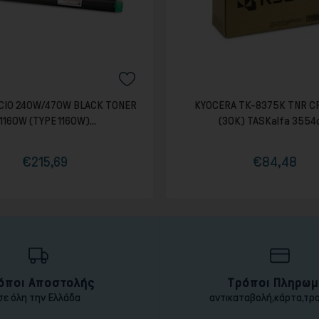
ICIO 240W/470W BLACK TONER
KYOCERA TK-8375K TNR C
1160W (TYPE 1160W)...
(30K) TASKalfa 3554ci
€215,69
€84,48
Τιμή
Τιμή
Κανονική
τιμή
όποι Αποστολής
Τρόποι Πληρωμ
σε όλη την Ελλάδα
αντικαταβολή,κάρτα,τρ