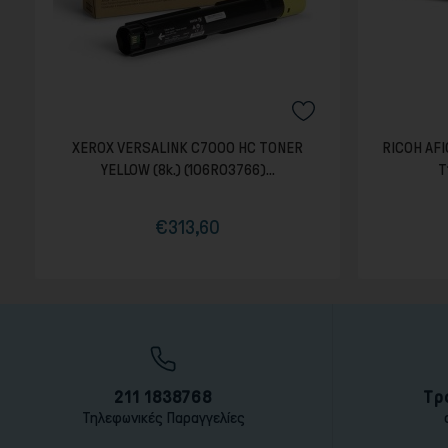
XEROX VERSALINK C7000 HC TONER
RICOH AF
YELLOW (8k.) (106R03766)...
T
€313,60
Τιμή
Κανονική
τιμή
211 1838768
Τρ
Τηλεφωνικές Παραγγελίες