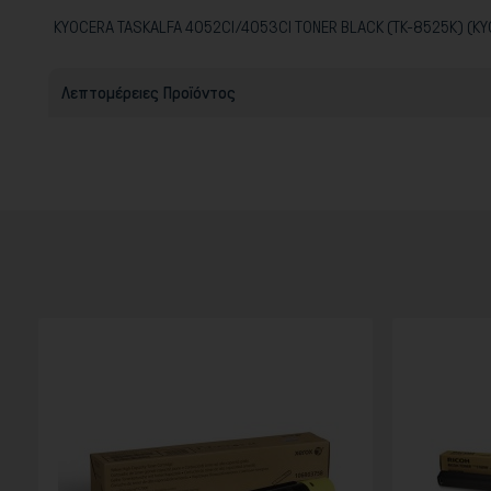
KYOCERA TASKALFA 4052CI/4053CI TONER BLACK (TK-8525K) (K
Λεπτομέρειες Προϊόντος