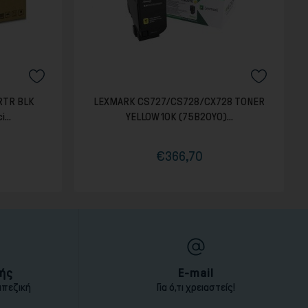
RTR BLK
LEXMARK CS727/CS728/CX728 TONER
...
YELLOW 10K (75B20Y0)...
€366,70
Τιμή
Κανονική
τιμή
ής
E-mail
απεζική
Για ό,τι χρειαστείς!