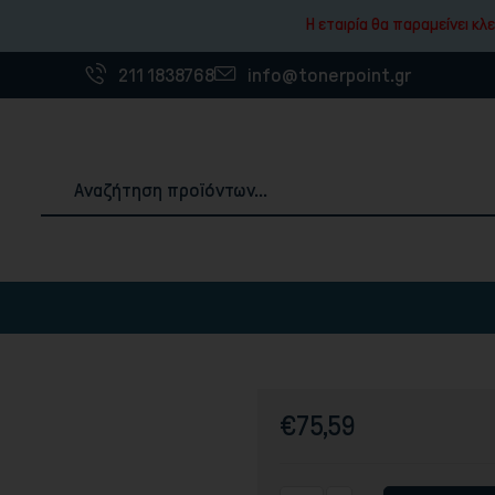
Η εταιρία θα παραμείνει κλειστή
211 1838768
info@tonerpoint.gr
Αναλώσιμα & Χαρτιά Εκτύπωσης
ές
3D Printer Filaments
Χαρτιά εκτύπωσης
€75,59
Ετικέτες
Χαρτοταινίες