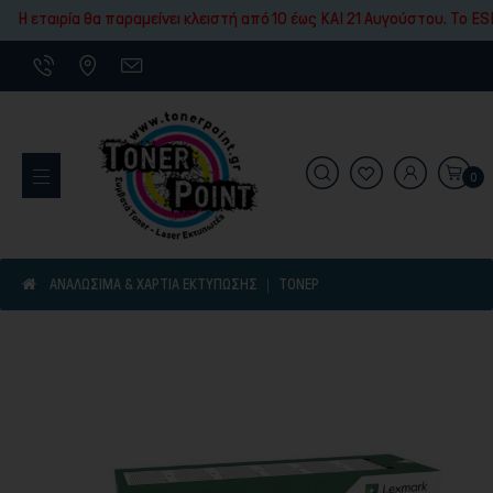
Εκτύπωσης
Η εταιρία θα παραμείνει κλειστή από 10 έως ΚΑΙ 21 Αυγούστου. To ESH
0
Εκτυπωτικά Μηχανήματα
ΑΝΑΛΩΣΙΜΑ & ΧΑΡΤΙΑ ΕΚΤΥΠΩΣΗΣ
ΤΌΝΕΡ
Είδη γραφικής ύλης