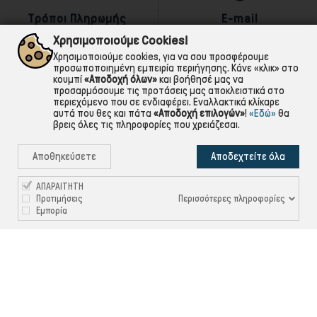
Τρόποι Πληρωμής
E-mail
αντικαταβολή,κάρτα,τραπεζική
Για ό,τι χρειαστείς!
Χρησιμοποιούμε Cookies!
Χρησιμοποιούμε cookies, για να σου προσφέρουμε
προσωποποιημένη εμπειρία περιήγησης. Κάνε «κλικ» στο
κουμπί
«Αποδοχή όλων»
και βοήθησέ μας να
προσαρμόσουμε τις προτάσεις μας αποκλειστικά στο
περιεχόμενο που σε ενδιαφέρει. Εναλλακτικά κλίκαρε
αυτά που θες και πάτα
«Αποδοχή επιλογών»
!
«Εδώ»
θα
βρεις όλες τις πληροφορίες που χρειάζεσαι.
Αποθηκεύσετε
Αποδεχτείτε όλα
ΑΠΑΡΑΙΤΗΤΗ
Περισσότερες πληροφορίες
Προτιμήσεις
Εμπορία

ΠΛΗΡΟΦΟΡΙΕΣ

ΧΡΉΣΙΜΑ

ΕΞΥΠΗΡΈΤΗΣΗ ΠΕΛΑΤΏΝ