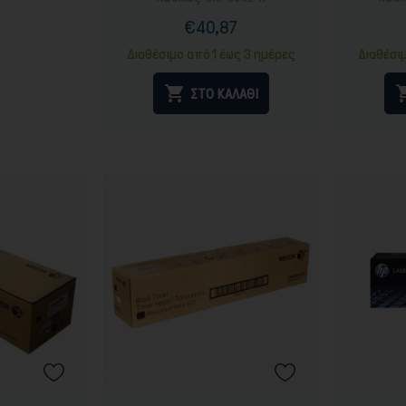
€40,87
Τιμή
Κανονική
τιμή
Διαθέσιμο από 1 έως 3 ημέρες
Διαθέσι

ΣΤΟ ΚΑΛΑΘΙ