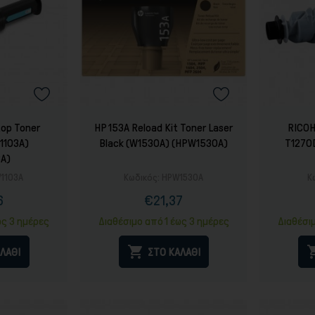
Τόνερ
top Toner
HP 153A Reload Kit Toner Laser
RICOH
W1103A)
Black (W1530A) (HPW1530A)
T1270
3A)
1103A
Κωδικός:
HPW1530A
Κ
6
€21,37
ή
ονική
Τιμή
Κανονική
ή
τιμή
ως 3 ημέρες
Διαθέσιμο από 1 έως 3 ημέρες
Διαθέσι

ΛΑΘΙ
ΣΤΟ ΚΑΛΑΘΙ