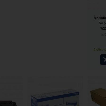
MediaRa
for 
W22
Κωδ
Διαθέσι