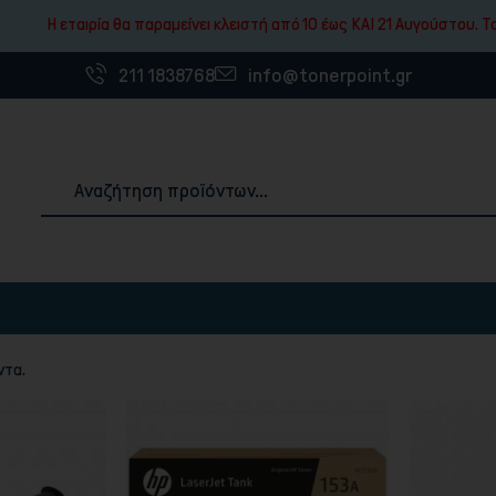
ρία θα παραμείνει κλειστή από 10 έως ΚΑΙ 21 Αυγούστου. To ESHOP μας
211 1838768
info@tonerpoint.gr
Αναλώσιμα & Χαρτιά Εκτύπωσης
ντα.
ές
3D Printer Filaments
Χαρτιά εκτύπωσης
Ετικέτες
Χαρτοταινίες