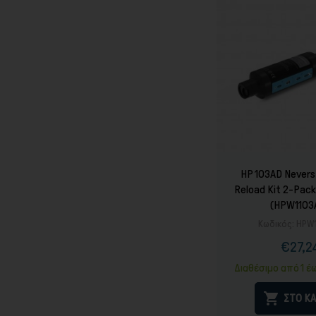
HP 103AD Nevers
Reload Kit 2-Pac
(HPW1103
Κωδικός:
HPW
€27,2
Τιμ
Καν
τιμ
Διαθέσιμο από 1 έ

ΣΤΟ ΚΑ