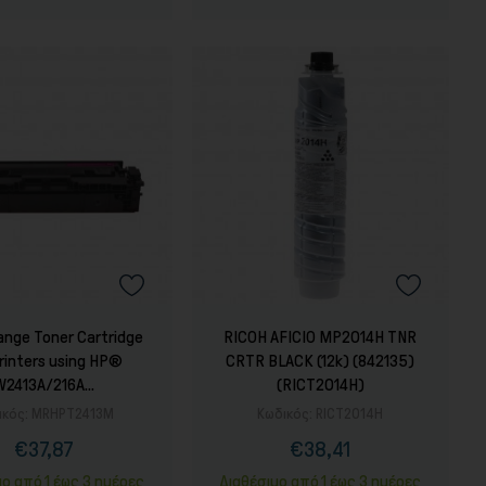
nge Toner Cartridge
RICOH AFICIO MP2014H TNR
printers using HP®
CRTR BLACK (12k) (842135)
W2413A/216A...
(RICT2014H)
ικός:
MRHPT2413M
Κωδικός:
RICT2014H
€37,87
€38,41
Τιμή
Κανονική
Τιμή
τιμή
μο από 1 έως 3 ημέρες
Διαθέσιμο από 1 έως 3 ημέρες