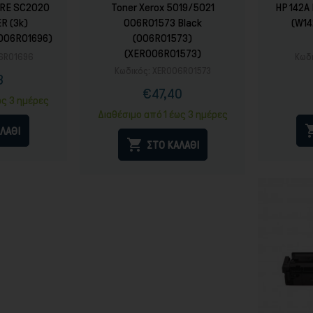
RE SC2020
Toner Xerox 5019/5021
HP 142A 
R (3k)
006R01573 Black
(W14
R006R01696)
(006R01573)
(XER006R01573)
6R01696
Κωδι
Κωδικός:
XER006R01573
3
ή
ονική
€47,40
ή
Τιμή
Κανονική
ως 3 ημέρες
τιμή
Διαθέσιμο από 1 έως 3 ημέρες
ΛΑΘΙ

ΣΤΟ ΚΑΛΑΘΙ