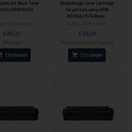
LaserJet Black Toner
MediaRange Toner Cartridge
20A) (HPW1420A)
for printers using HP®
W2210A/207A Black...
κός:
tp-HPW1420A
Κωδικός:
MRHPT2210BK
€49,00
€49,06
Τιμή
Τιμή
Κανονική
τιμή
Διαθέσιμο
Διαθέσιμο από 1 έως 3 ημέρες


ΣΤΟ ΚΑΛΑΘΙ
ΣΤΟ ΚΑΛΑΘΙ