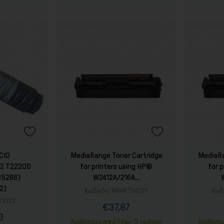
CIO
MediaRange Toner Cartridge
MediaRa
22 T2220D
for printers using HP®
for 
85266)
W2412A/216A...
2)
Κωδικός:
MRHPT2412Y
Κωδ
T1022
€37,87
Τιμή
Κανονική
3
τιμή
ή
ονική
Διαθέσιμο από 1 έως 3 ημέρες
Διαθέσι