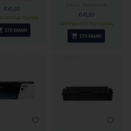
Κωδικός:
XER006R01695
€41,93
Τιμή
Κανονική
€41,93
τιμή
Τιμή
Κανονική
μο από 1 έως 3 ημέρες
τιμή
Διαθέσιμο από 1 έως 3 ημέρες

ΣΤΟ ΚΑΛΑΘΙ

ΣΤΟ ΚΑΛΑΘΙ