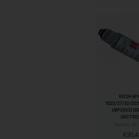
RICOH AFI
1022/27/32/20
(MP3353) (8
(RICT102
Κωδικός:
RIC
€30,4
Τιμ
Καν