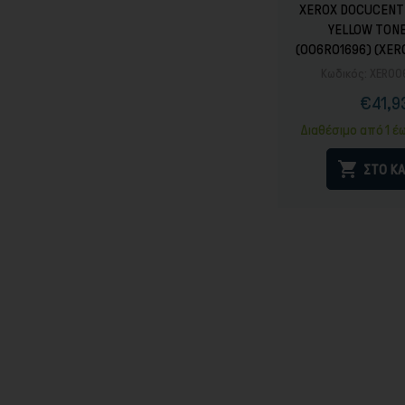
XEROX DOCUCENT
YELLOW TONE
(006R01696) (XE
Κωδικός:
XER00
€41,9
Τιμ
Καν
τιμ
Διαθέσιμο από 1 έ

ΣΤΟ ΚΑ