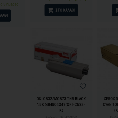
ή
ως 3 ημέρες

ΣΤΟ ΚΑΛΑΘΙ
ΛΑΘΙ
OKI C532/MC573 TNR BLACK
XEROX 
1.5K (46490404) (OKI-C532-
CYAN TO
K)
(
Κωδικός:
OKI-C532-K
Κωδι