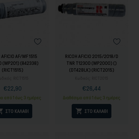
 AFICIO AF/MF 1515
RICOH AFICIO 2015/2018/D
D (MP201) (842338)
TNR T1230D (MP2000) ()
(RICT1515)
(DT42BLK) (RICT2015)
ωδικός:
RICT1515
Κωδικός:
RICT2015
€22,90
€26,44
Τιμή
Κανονική
Τιμή
Κανονική
τιμή
τιμή
μο από 1 έως 3 ημέρες
Διαθέσιμο από 1 έως 3 ημέρες


ΣΤΟ ΚΑΛΑΘΙ
ΣΤΟ ΚΑΛΑΘΙ