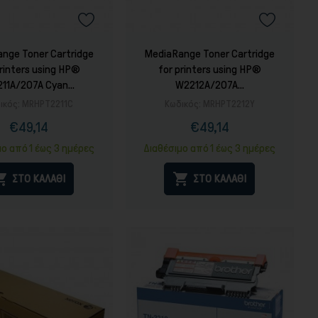
nge Toner Cartridge
MediaRange Toner Cartridge
printers using HP®
for printers using HP®
11A/207A Cyan...
W2212A/207A...
ικός:
MRHPT2211C
Κωδικός:
MRHPT2212Y
€49,14
€49,14
Τιμή
Κανονική
Τιμή
Κανονική
τιμή
τιμή
μο από 1 έως 3 ημέρες
Διαθέσιμο από 1 έως 3 ημέρες


ΣΤΟ ΚΑΛΑΘΙ
ΣΤΟ ΚΑΛΑΘΙ