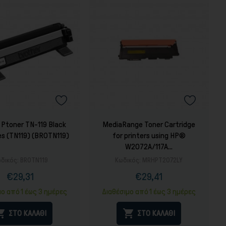
 Ptoner TN-119 Black
MediaRange Toner Cartridge
es (TN119) (BROTN119)
for printers using HP®
W2072A/117A...
δικός:
BROTN119
Κωδικός:
MRHPT2072LY
€29,31
€29,41
Τιμή
Τιμή
Κανονική
τιμή
μο από 1 έως 3 ημέρες
Διαθέσιμο από 1 έως 3 ημέρες


ΣΤΟ ΚΑΛΑΘΙ
ΣΤΟ ΚΑΛΑΘΙ