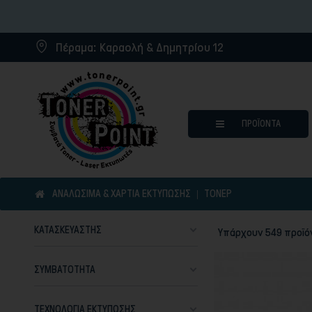
Η εται
Πέραμα:
Καραολή & Δημητρίου 12
ΠΡΟΪΌΝΤΑ
ΑΝΑΛΩΣΙΜΑ & ΧΑΡΤΙΑ ΕΚΤΥΠΩΣΗΣ
ΤΌΝΕΡ
ΚΑΤΑΣΚΕΥΑΣΤΉΣ
Υπάρχουν 549 προϊό
Μελάνια για inkjet εκτυπωτ
Συμβατά μελάνια
ΣΥΜΒΑΤΌΤΗΤΑ
Συμβατά τόνερ
Μελανοταινίες
ΤΕΧΝΟΛΟΓΊΑ ΕΚΤΎΠΩΣΗΣ