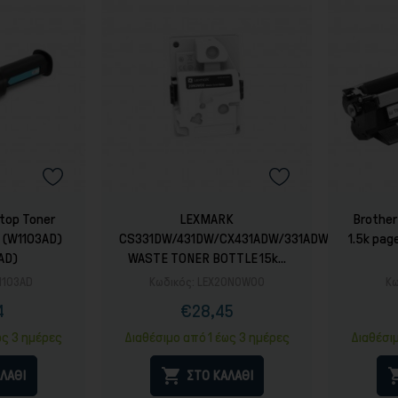
top Toner
LEXMARK
Brother
k (W1103AD)
CS331DW/431DW/CX431ADW/331ADWE
1.5k pag
AD)
WASTE TONER BOTTLE 15k...
1103AD
Κωδικός:
LEX20N0W00
Κω
4
€28,45
ή
ονική
Τιμή
ή
ως 3 ημέρες
Διαθέσιμο από 1 έως 3 ημέρες
Διαθέσι

ΛΑΘΙ
ΣΤΟ ΚΑΛΑΘΙ