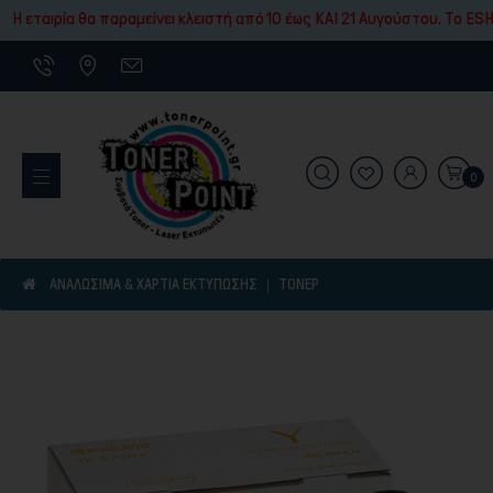
Εκτύπωσης
 εταιρία θα παραμείνει κλειστή από 10 έως ΚΑΙ 21 Αυγούστου. To ESHO
0
Εκτυπωτικά Μηχανήματα
ΑΝΑΛΩΣΙΜΑ & ΧΑΡΤΙΑ ΕΚΤΥΠΩΣΗΣ
ΤΌΝΕΡ
Είδη γραφικής ύλης