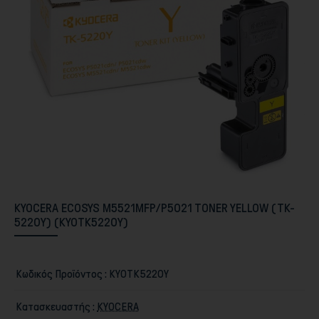
Περιφερειακά PC & Οθόνες
KYOCERA ECOSYS M5521MFP/P5021 TONER YELLOW (TK-
5220Y) (KYOTK5220Y)
Αποθήκευση
Κωδικός Προϊόντος :
KYOTK5220Y
Κατασκευαστής :
KYOCERA