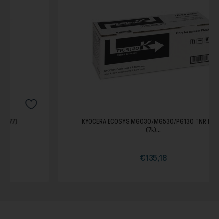
KYOCERA ECOSYS M6030/M6530/P6130 TNR BLACK
(7k)...
€135,18
Τιμή
Κανονική
τιμή