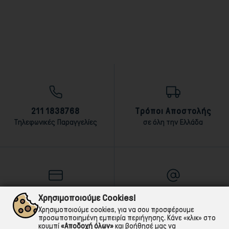
211 1838768
Τρόποι Αποστολής
Τηλεφωνικές Παραγγελίες
σε όλη την Ελλάδα
Τρόποι Πληρωμής
E-mail
Χρησιμοποιούμε Cookies!
αντικαταβολή,κάρτα,τραπεζική
Για ό,τι χρειαστείς!
Χρησιμοποιούμε cookies, για να σου προσφέρουμε
προσωποποιημένη εμπειρία περιήγησης. Κάνε «κλικ» στο
κουμπί
«Αποδοχή όλων»
και βοήθησέ μας να