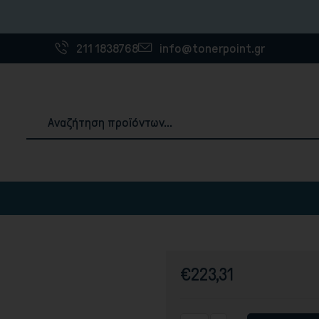
Η εταιρία θ
211 1838768
info@tonerpoint.gr
Αναλώσιμα & Χαρτιά Εκτύπωσης
ές
3D Printer Filaments
Χαρτιά εκτύπωσης
€223,31
Ετικέτες
Χαρτοταινίες