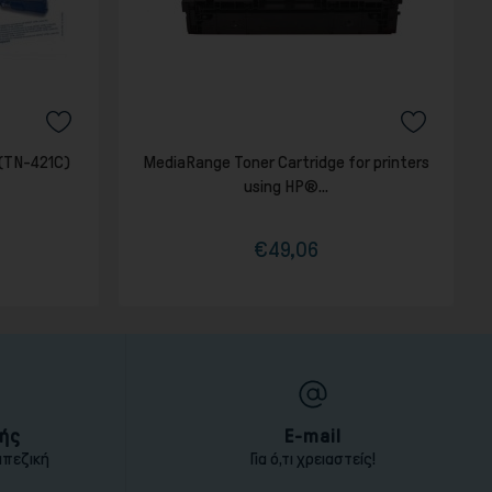
 (TN-421C)
MediaRange Toner Cartridge for printers
using HP®...
€49,06
Τιμή
Κανονική
τιμή
ής
E-mail
απεζική
Για ό,τι χρειαστείς!