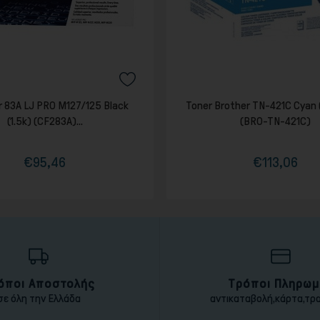
r 83A LJ PRO M127/125 Black
Toner Brother TN-421C Cyan
(1.5k) (CF283A)...
(BRO-TN-421C)
€95,46
€113,06
Τιμή
Κανονική
Τιμή
Κανονική
τιμή
τιμή
όποι Αποστολής
Τρόποι Πληρωμ
σε όλη την Ελλάδα
αντικαταβολή,κάρτα,τρ