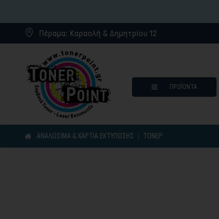
Πέραμα:
Καραολή & Δημητρίου 12
ΠΡΟΪΌΝΤΑ
ΑΝΑΛΩΣΙΜΑ & ΧΑΡΤΙΑ ΕΚΤΥΠΩΣΗΣ
ΤΌΝΕΡ
Μελάνια για inkjet εκτυπωτ
Συμβατά μελάνια
Συμβατά τόνερ
Μελανοταινίες