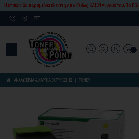
Εκτύπωσης
Η εταιρία θα παραμείνει κλειστή από 10 έως ΚΑΙ 21 Αυγούστου. To ESH
0
Εκτυπωτικά Μηχανήματα
ΑΝΑΛΩΣΙΜΑ & ΧΑΡΤΙΑ ΕΚΤΥΠΩΣΗΣ
ΤΌΝΕΡ
Είδη γραφικής ύλης