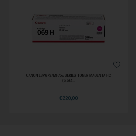
CANON LBP673/MF75x SERIES TONER MAGENTA HC
(5.5k)...
€220,00
Τιμή
Κανονική
τιμή