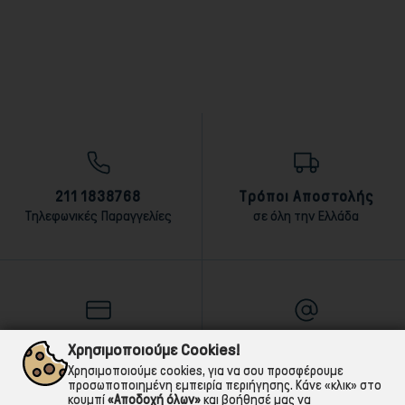
211 1838768
Τρόποι Αποστολής
Τηλεφωνικές Παραγγελίες
σε όλη την Ελλάδα
Τρόποι Πληρωμής
E-mail
Χρησιμοποιούμε Cookies!
αντικαταβολή,κάρτα,τραπεζική
Για ό,τι χρειαστείς!
Χρησιμοποιούμε cookies, για να σου προσφέρουμε
προσωποποιημένη εμπειρία περιήγησης. Κάνε «κλικ» στο
κουμπί
«Αποδοχή όλων»
και βοήθησέ μας να