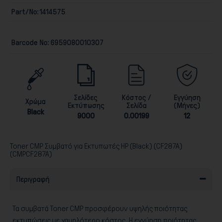
Part/No:
1414575
Barcode No:
6959080010307
Παιχνίδια
Σελίδες
Κόστος /
Εγγύηση
Χρώμα
Εκτύπωσης
Σελίδα
(Μήνες)
Black
9000
0.00199
12
Toner CMP Συμβατό για Εκτυπωτές HP (Black) (CF287A)
(CMPCF287A)
Περιγραφή
Τα συμβατά Toner CMP προσφέρουν υψηλής ποιότητας
εκτυπώσεις με χαμηλότερο κόστος. Η εγγύηση ποιότητας