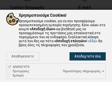
Τρόποι Πληρωμής
E-mail
αντικαταβολή,κάρτα,τραπεζική
Για ό,τι χρειαστείς!
Χρησιμοποιούμε Cookies!
Χρησιμοποιούμε cookies, για να σου προσφέρουμε
προσωποποιημένη εμπειρία περιήγησης. Κάνε «κλικ» στο
κουμπί
«Αποδοχή όλων»
και βοήθησέ μας να
προσαρμόσουμε τις προτάσεις μας αποκλειστικά στο
περιεχόμενο που σε ενδιαφέρει. Εναλλακτικά κλίκαρε
αυτά που θες και πάτα
«Αποδοχή επιλογών»
!
«Εδώ»
θα
βρεις όλες τις πληροφορίες που χρειάζεσαι.
Αποθηκεύσετε
Αποδεχτείτε όλα
ΑΠΑΡΑΙΤΗΤΗ
Περισσότερες πληροφορίες
Προτιμήσεις
Εμπορία

ΠΛΗΡΟΦΟΡΙΕΣ

ΧΡΉΣΙΜΑ

ΕΞΥΠΗΡΈΤΗΣΗ ΠΕΛΑΤΏΝ