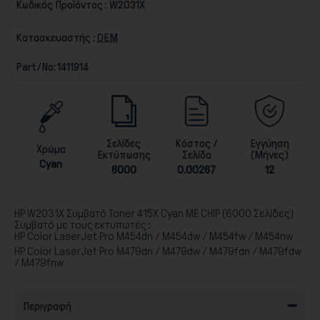
Κωδικός Προϊόντος :
W2031X
Κατασκευαστής :
ΟΕΜ
Part/No:
1411914
Παιχνίδια
Σελίδες
Κόστος /
Εγγύηση
Χρώμα
Εκτύπωσης
Σελίδα
(Μήνες)
Cyan
6000
0.00267
12
HP W2031X Συμβατό Toner 415X Cyan ΜΕ CHIP (6000 Σελίδες)
Συμβατό με τους εκτυπωτές :
HP Color LaserJet Pro M454dn /
M454dw / M454fw / M454nw
HP Color LaserJet Pro M479dn /
M479dw / M479fdn / M479fdw
/ M479fnw
Περιγραφή