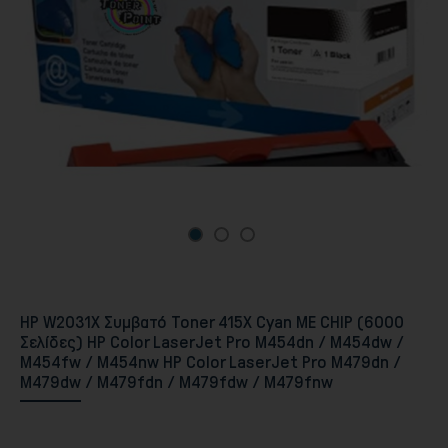
Περιφερειακά PC & Οθόνες
HP W2031X Συμβατό Toner 415X Cyan ΜΕ CHIP (6000
Σελίδες) HP Color LaserJet Pro M454dn / M454dw /
M454fw / M454nw HP Color LaserJet Pro M479dn /
M479dw / M479fdn / M479fdw / M479fnw
Αποθήκευση