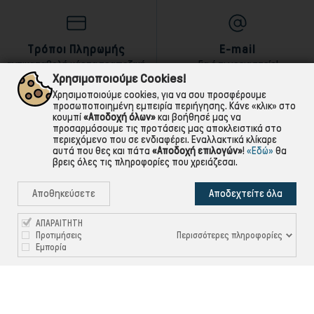
Τρόποι Πληρωμής
E-mail
αντικαταβολή,κάρτα,τραπεζική
Για ό,τι χρειαστείς!
Χρησιμοποιούμε Cookies!
Χρησιμοποιούμε cookies, για να σου προσφέρουμε
προσωποποιημένη εμπειρία περιήγησης. Κάνε «κλικ» στο
κουμπί
«Αποδοχή όλων»
και βοήθησέ μας να
προσαρμόσουμε τις προτάσεις μας αποκλειστικά στο
περιεχόμενο που σε ενδιαφέρει. Εναλλακτικά κλίκαρε
αυτά που θες και πάτα
«Αποδοχή επιλογών»
!
«Εδώ»
θα
βρεις όλες τις πληροφορίες που χρειάζεσαι.
Αποθηκεύσετε
Αποδεχτείτε όλα
ΑΠΑΡΑΙΤΗΤΗ
Περισσότερες πληροφορίες
Προτιμήσεις
Εμπορία

ΠΛΗΡΟΦΟΡΙΕΣ

ΧΡΉΣΙΜΑ