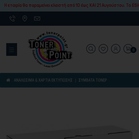
Εκτύπωσης
Η εταιρία θα παραμείνει κλειστή από 10 έως ΚΑΙ 21 Αυγούστου. To ESH
0
Εκτυπωτικά Μηχανήματα
ΑΝΑΛΩΣΙΜΑ & ΧΑΡΤΙΑ ΕΚΤΥΠΩΣΗΣ
ΣΥΜΒΑΤΆ ΤΌΝΕΡ
Είδη γραφικής ύλης