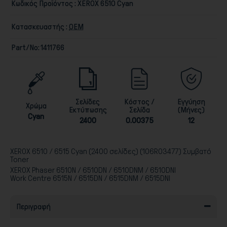
Κωδικός Προϊόντος :
XEROX 6510 Cyan
Κατασκευαστής :
ΟΕΜ
Part/No:
1411766
Παιχνίδια
Σελίδες
Κόστος /
Εγγύηση
Χρώμα
Εκτύπωσης
Σελίδα
(Μήνες)
Cyan
2400
0.00375
12
XEROX 6510 / 6515 Cyan (2400 σελίδες) (106R03477) Συμβατό
Toner
XEROX Phaser 6510N / 6510DN / 6510DNM / 6510DNI
Work Centre 6515N / 6515DN / 6515DNM / 6515DNI
Περιγραφή