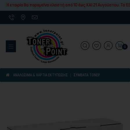
Εκτύπωσης
Η εταιρία θα παραμείνει κλειστή από 10 έως ΚΑΙ 21 Αυγούστου. To ES
0
Εκτυπωτικά Μηχανήματα
ΑΝΑΛΩΣΙΜΑ & ΧΑΡΤΙΑ ΕΚΤΥΠΩΣΗΣ
ΣΥΜΒΑΤΆ ΤΌΝΕΡ
Είδη γραφικής ύλης