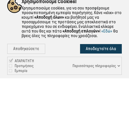
Χρησιμοποιούμε Cookies!
αντικαταβολή,κάρτα,τραπεζική
Για ό,τι χρειαστείς!
Χρησιμοποιούμε cookies, για να σου προσφέρουμε
προσωποποιημένη εμπειρία περιήγησης. Κάνε «κλικ» στο
κουμπί
«Αποδοχή όλων»
και βοήθησέ μας να
προσαρμόσουμε τις προτάσεις μας αποκλειστικά στο
περιεχόμενο που σε ενδιαφέρει. Εναλλακτικά κλίκαρε
αυτά που θες και πάτα
«Αποδοχή επιλογών»
!
«Εδώ»
θα
βρεις όλες τις πληροφορίες που χρειάζεσαι.
Αποθηκεύσετε
Αποδεχτείτε όλα
ΑΠΑΡΑΙΤΗΤΗ
Περισσότερες πληροφορίες
Προτιμήσεις
Εμπορία

ΠΛΗΡΟΦΟΡΙΕΣ

ΧΡΉΣΙΜΑ

ΕΞΥΠΗΡΈΤΗΣΗ ΠΕΛΑΤΏΝ