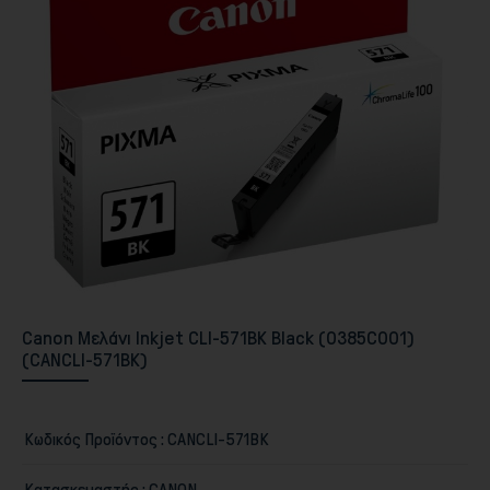
Περιφερειακά PC & Οθόνες
Canon Μελάνι Inkjet CLI-571BK Black (0385C001)
(CANCLI-571BK)
Αποθήκευση
Κωδικός Προϊόντος :
CANCLI-571BK
Κατασκευαστής :
CANON