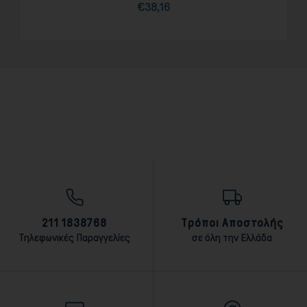
€38,16
Τιμή
211 1838768
Τρόποι Αποστολής
Τηλεφωνικές Παραγγελίες
σε όλη την Ελλάδα