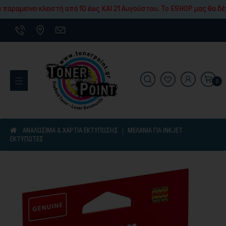
Εκτύπωσης
παραμείνει κλειστή από 10 έως ΚΑΙ 21 Αυγούστου. To ESHOP μας θα δέχ
0
Εκτυπωτικά Μηχανήματα
ΑΝΑΛΩΣΙΜΑ & ΧΑΡΤΙΑ ΕΚΤΥΠΩΣΗΣ
ΜΕΛΆΝΙΑ ΓΙΑ INKJET
ΕΚΤΥΠΩΤΈΣ
Είδη γραφικής ύλης