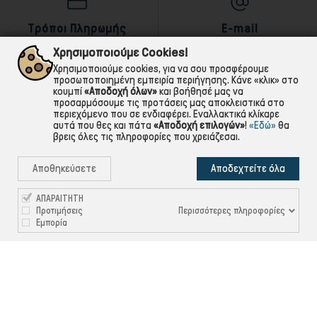
Τρόποι Πληρωμής
E-mail
αντικαταβολή,κάρτα,τραπεζική
Για ό,τι χρειαστείς!
Χρησιμοποιούμε Cookies!
Χρησιμοποιούμε cookies, για να σου προσφέρουμε
προσωποποιημένη εμπειρία περιήγησης. Κάνε «κλικ» στο
κουμπί
«Αποδοχή όλων»
και βοήθησέ μας να
προσαρμόσουμε τις προτάσεις μας αποκλειστικά στο
περιεχόμενο που σε ενδιαφέρει. Εναλλακτικά κλίκαρε
αυτά που θες και πάτα
«Αποδοχή επιλογών»
!
«Εδώ»
θα
βρεις όλες τις πληροφορίες που χρειάζεσαι.
Αποθηκεύσετε
Αποδεχτείτε όλα
ΑΠΑΡΑΙΤΗΤΗ
Περισσότερες πληροφορίες
Προτιμήσεις
Εμπορία

ΠΛΗΡΟΦΟΡΙΕΣ

ΧΡΉΣΙΜΑ

ΕΞΥΠΗΡΈΤΗΣΗ ΠΕΛΑΤΏΝ