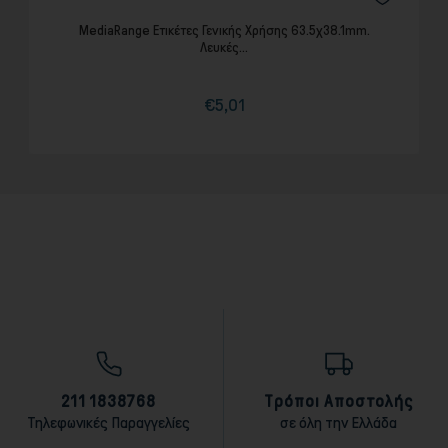
MediaRange Ετικέτες Γενικής Χρήσης 63.5χ38.1mm.
Λευκές...
€5,01
Τιμή
Κανονική
τιμή
211 1838768
Τρόποι Αποστολής
Τηλεφωνικές Παραγγελίες
σε όλη την Ελλάδα