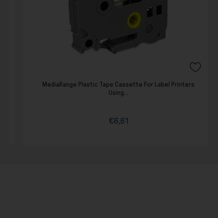
MediaRange Plastic Tape Cassette For Label Printers
Using...
€6,61
Τιμή
Κανονική
τιμή