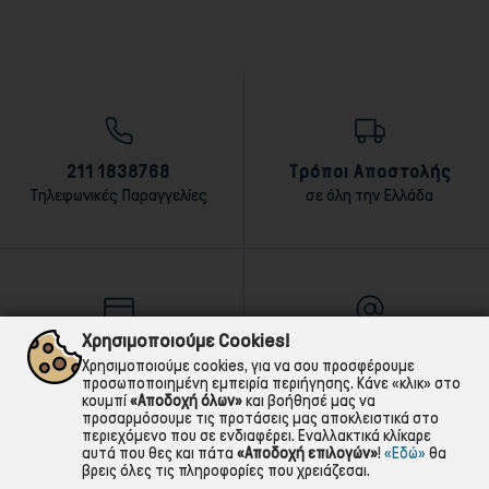
211 1838768
Τρόποι Αποστολής
Τηλεφωνικές Παραγγελίες
σε όλη την Ελλάδα
Χρησιμοποιούμε Cookies!
Τρόποι Πληρωμής
E-mail
Χρησιμοποιούμε cookies, για να σου προσφέρουμε
αντικαταβολή,κάρτα,τραπεζική
Για ό,τι χρειαστείς!
προσωποποιημένη εμπειρία περιήγησης. Κάνε «κλικ» στο
κουμπί
«Αποδοχή όλων»
και βοήθησέ μας να
προσαρμόσουμε τις προτάσεις μας αποκλειστικά στο
περιεχόμενο που σε ενδιαφέρει. Εναλλακτικά κλίκαρε
αυτά που θες και πάτα
«Αποδοχή επιλογών»
!
«Εδώ»
θα
βρεις όλες τις πληροφορίες που χρειάζεσαι.