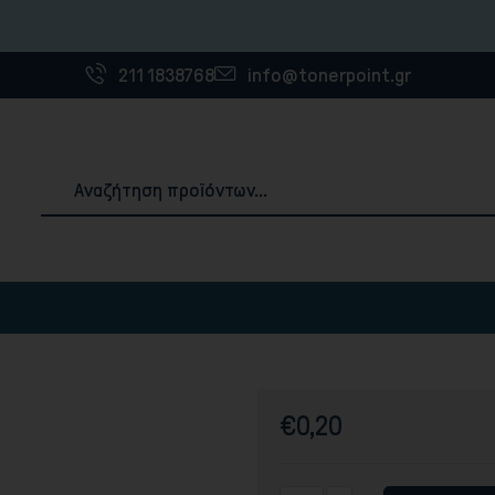
Η εταιρία 
211 1838768
info@tonerpoint.gr
Αναλώσιμα & Χαρτιά Εκτύπωσης
ές
3D Printer Filaments
Χαρτιά εκτύπωσης
€0,20
Ετικέτες
Χαρτοταινίες