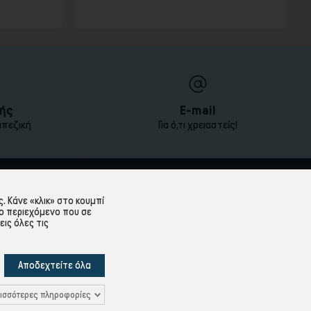
τιμή
ής
E-mail
απεζική
Για ό,τι χρειαστείς!
ΕΞΥΠΗΡΈΤΗΣΗ ΠΕΛΑΤΏΝ
 Κάνε «κλικ» στο κουμπί
ο περιεχόμενο που σε
Λογαριασμός
εις όλες τις
Ιστορικό Παραγγελιών
Υπενθύμιση κωδικού
Αποδεχτείτε όλα
Δεδομένων
Επικοινωνία
ισσότερες πληροφορίες