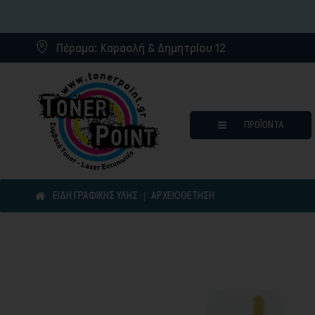
Πέραμα:
Καραολή & Δημητρίου 12
ΠΡΟΪΌΝΤΑ
ΕΙΔΗ ΓΡΑΦΙΚΗΣ ΥΛΗΣ
ΑΡΧΕΙΟΘΈΤΗΣΗ
Μελάνια για inkjet εκτυπωτ
Συμβατά μελάνια
Συμβατά τόνερ
Μελανοταινίες