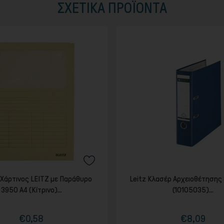
ΣΧΕΤΙΚΆ ΠΡΟΪΟΝΤΑ
Χάρτινος LEITZ με Παράθυρο
Leitz Κλασέρ Αρχειοθέτησης 
3950 A4 (Κίτρινο)...
(10105035)...
€0,58
€8,09
Τιμή
Κανονική
Τιμή
Κανονική