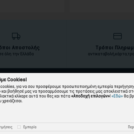
τιμή
τιμή
όποι Αποστολής
Τρόποι Πληρωμ
σε όλη την Ελλάδα
αντικαταβολή,κάρτα,τρ
με Cookies!
ΠΛΗΡΟΦΟΡΙΕΣ
ΧΡΉΣΙΜΑ
cookies, για να σου προσφέρουμε προσωποποιημένη εμπειρία περιήγησης.
»
και βοήθησέ μας να προσαρμόσουμε τις προτάσεις μας αποκλειστικά στ
Η εταιρεία
Πολιτική Απορρήτου
λλακτικά κλίκαρε αυτά που θες και πάτα
«Αποδοχή επιλογών»
!
«Εδώ»
θα βρ
 χρειάζεσαι.
Όροι Χρήσης
Πολιτική Cookies
Τρόποι Πληρωμής
Όροι Επιστροφής
Τρόποι Αποστολής
Προστασία Προσωπικών 
Περ
ιμήσεις
Εμπορία