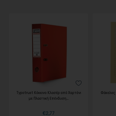
Typotrust Κόκκινο Κλασέρ από Χαρτόνι
Φάκελος 
με Πλαστική Επένδυση...
€2,77
Τιμή
Κανονική