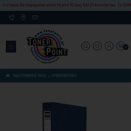
Εκτύπωσης
ρία θα παραμείνει κλειστή από 10 έως ΚΑΙ 21 Αυγούστου. To ESHOP μας
0
Εκτυπωτικά Μηχανήματα
ΕΙΔΗ ΓΡΑΦΙΚΗΣ ΥΛΗΣ
ΑΡΧΕΙΟΘΈΤΗΣΗ
Είδη γραφικής ύλης