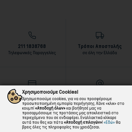
211 1838768
Τρόποι Αποστολής
Τηλεφωνικές Παραγγελίες
σε όλη την Ελλάδα
Χρησιμοποιούμε Cookies!
Τρόποι Πληρωμής
E-mail
Χρησιμοποιούμε cookies, για να σου προσφέρουμε
αντικαταβολή,κάρτα,τραπεζική
Για ό,τι χρειαστείς!
προσωποποιημένη εμπειρία περιήγησης. Κάνε «κλικ» στο
κουμπί
«Αποδοχή όλων»
και βοήθησέ μας να
προσαρμόσουμε τις προτάσεις μας αποκλειστικά στο
περιεχόμενο που σε ενδιαφέρει. Εναλλακτικά κλίκαρε
αυτά που θες και πάτα
«Αποδοχή επιλογών»
!
«Εδώ»
θα
βρεις όλες τις πληροφορίες που χρειάζεσαι.